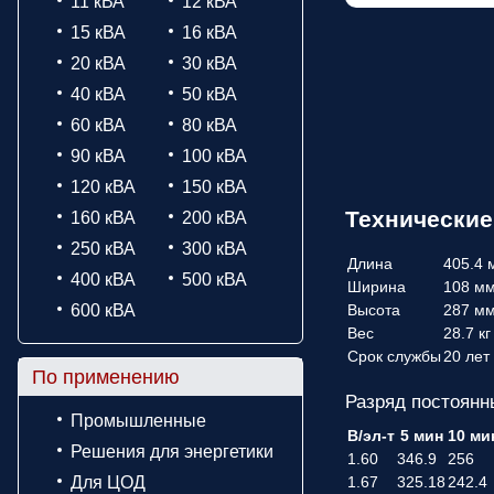
11 кВА
12 кВА
15 кВА
16 кВА
20 кВА
30 кВА
40 кВА
50 кВА
60 кВА
80 кВА
90 кВА
100 кВА
120 кВА
150 кВА
Технические
160 кВА
200 кВА
250 кВА
300 кВА
Длина
405.4 
400 кВА
500 кВА
Ширина
108 м
600 кВА
Высота
287 м
Вес
28.7 кг
Срок службы
20 лет
По применению
Разряд постоянн
Промышленные
В/эл-т
5 мин
10 ми
Решения для энергетики
1.60
346.9
256
Для ЦОД
1.67
325.18
242.4