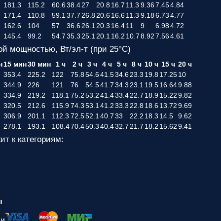
181.3
115.2
60.6
38.4
27
20.8
16.7
11.3
9.36
7.45
4.84
171.4
110.8
59.1
37.7
26.8
20.6
16.6
11.3
9.18
6.73
4.77
162.6
104
57
36.6
26.1
20.3
16.4
11
9
6.98
4.72
145.4
99.2
54.7
35.3
25.1
20.1
16.2
10.7
8.92
7.56
4.61
ой мощностью, Вт/эл-т (при 25°С)
н
15 мин
30 мин
1 ч
2 ч
3 ч
4 ч
5 ч
8 ч
10 ч
15 ч
20 ч
353.4
225.2
122
75.8
54.6
41.5
34.6
23.3
19.8
17.25
10
344.9
226
121
76
54.5
41.7
34.3
23.1
19.5
16.64
9.88
334.9
219.2
118.1
75.2
53.2
41.4
33.4
22.7
18.9
15.22
9.82
320.5
212.6
115.9
74.3
53.1
41.2
33.3
22.8
18.6
13.72
9.69
306.9
201.1
112.3
72.5
52.1
40.7
33
22.2
18.3
14.5
9.62
278.1
193.1
108.4
70.4
50.3
40.4
32.7
21.7
18.2
15.62
9.41
ит к категориям:
ы
ми