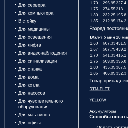
1.70
296.95
227.4
Для сервера
1.75
274.55
213
Для компьютера
1.80
232.25
195.8
В стойку
1.85
212.95
174.2
Разряд постоянн
Для медицины
Для освещения
В/эл-т
5 мин
10 ми
1.60
607.33
451.5
Для лифта
1.67
587.75
439.2
Для видеонаблюдения
1.70
541.33
416.1
Для сигнализации
1.75
509.85
395.8
1.80
435.35
367.5
Для станка
1.85
406.85
332.3
Для дома
Товар принадлеж
Для котла
RTM-PLFT
Для насосов
YELLOW
Для чувствительного
оборудования
Аккумуляторы
Для магазинов
Способы оплат
Для офиса
Оплата карта