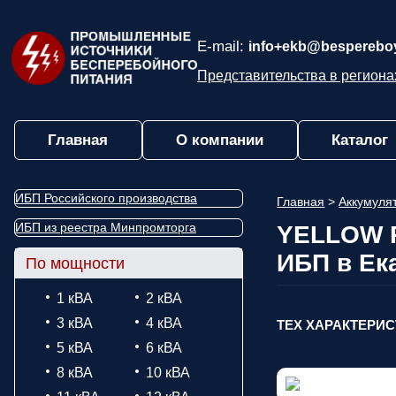
E-mail:
info+ekb@bespereboy
Представительства в региона
Главная
О компании
Каталог
ИБП Российского производства
Главная
>
Аккумул
ИБП из реестра Минпромторга
YELLOW R
ИБП в Ек
По мощности
1 кВА
2 кВА
3 кВА
4 кВА
ТЕХ ХАРАКТЕРИ
5 кВА
6 кВА
8 кВА
10 кВА