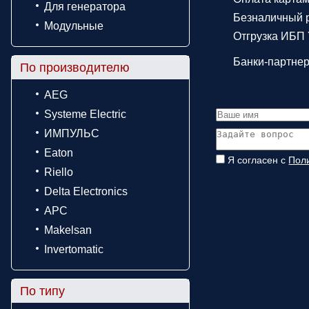
Для генератора
Безналичный р
Модульные
Отгрузка ИБП 
Банки-партне
По производителю
AEG
Systeme Electric
ИМПУЛЬС
Eaton
Я согласен с
Пол
Riello
Delta Electronics
APC
Makelsan
Invertomatic
По типу