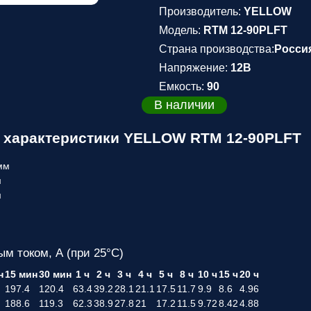
Производитель:
YELLOW
Модель:
RTM 12-90PLFT
Страна производства:
Росси
Напряжение:
12В
Емкость:
90
В наличии
 характеристики YELLOW RTM 12-90PLFT
мм
м
м
ым током, А (при 25°С)
н
15 мин
30 мин
1 ч
2 ч
3 ч
4 ч
5 ч
8 ч
10 ч
15 ч
20 ч
197.4
120.4
63.4
39.2
28.1
21.1
17.5
11.7
9.9
8.6
4.96
188.6
119.3
62.3
38.9
27.8
21
17.2
11.5
9.72
8.42
4.88