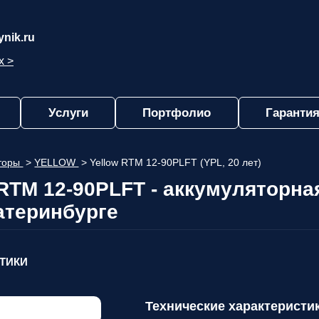
nik.ru
х >
Услуги
Портфолио
Гарантия
яторы
>
YELLOW
>
Yellow RTM 12-90PLFT (YPL, 20 лет)
TM 12-90PLFT - аккумуляторна
атеринбурге
СТИКИ
Технические характеристи