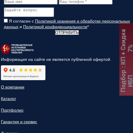
Я согласен с
Политикой хранения и обработки персональных
данных
и
Политикой конфиденциальности
*
:
К
П
+
С
к
и
д
к
а
7
ОТПРАВИТЬ
Информация на сайте не является публичной офертой.
Подбор
ИБ
О компании
Каталог
Портфолио
Гарантия и сервис