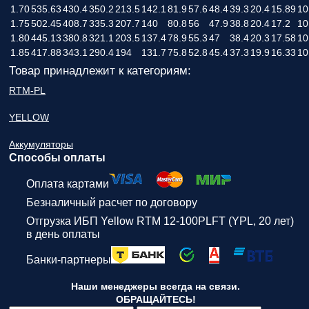
1.70
535.63
430.4
350.2
213.5
142.1
81.9
57.6
48.4
39.3
20.4
15.89
10
1.75
502.45
408.7
335.3
207.7
140
80.8
56
47.9
38.8
20.4
17.2
10
1.80
445.13
380.8
321.1
203.5
137.4
78.9
55.3
47
38.4
20.3
17.58
10
1.85
417.88
343.1
290.4
194
131.7
75.8
52.8
45.4
37.3
19.9
16.33
10
Товар принадлежит к категориям:
RTM-PL
YELLOW
Аккумуляторы
Способы оплаты
Оплата картами
Безналичный расчет по договору
Отгрузка ИБП Yellow RTM 12-100PLFT (YPL, 20 лет)
в день оплаты
Банки-партнеры
Наши менеджеры всегда на связи.
ОБРАЩАЙТЕСЬ!