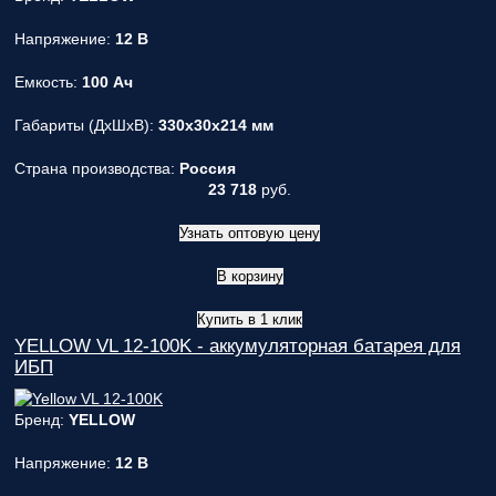
ответственным
Напряжение:
12 В
за поставку!
Вопрос
1
из 6
Емкость:
100 Ач
Выберите
необходимое
Габариты (ДxШxВ):
330x30x214 мм
количество
фаз:
Страна производства:
Россия
23 718
руб.
Однофазные
(220В)
Узнать оптовую цену
Трехфазные
(380В)
В корзину
Далее >>
<<
Назад
Купить в 1 клик
YELLOW VL 12-100K - аккумуляторная батарея для
ИБП
Бренд:
YELLOW
Напряжение:
12 В