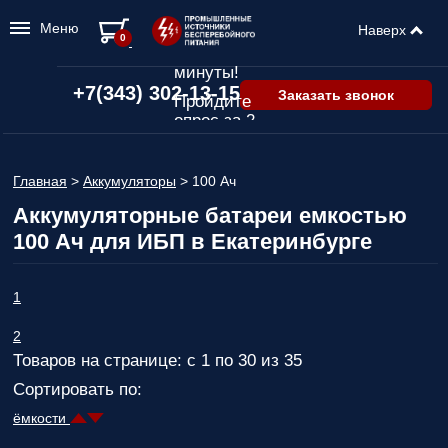
Меню
Наверх
Подбор ИБП
0
всего за 2
минуты!
+7(343) 302-13-15
Заказать звонок
Пройдите
опрос за 2
минуты
и узнайте,
Главная
>
Аккумуляторы
>
100 Ач
какой ИБП
подходит
Аккумуляторные батареи емкостью
именно вам!
100 Ач для ИБП в Екатеринбурге
Пройдите
опрос и вы
получите:
1
Список
2
рекомендованных
Товаров на странице: с 1 по 30 из 35
ИБП
с
ценами,
Сортировать по:
учитывая
только
ёмкости
важные для