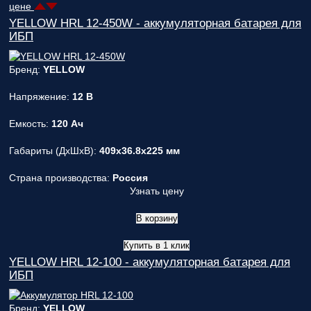
вас
цене
параметры!
YELLOW HRL 12-450W - аккумуляторная батарея для
ИБП
Персональную
скидку до
Бренд:
YELLOW
7%
!
Напряжение:
12 В
Подробный
расчет
Емкость:
120 Ач
стоимости
монтажных
Габариты (ДxШxВ):
409x36.8x225 мм
работ и
расходных
материалов!
Страна производства:
Россия
Узнать цену
Контакты
вашего
В корзину
персонального
менеджера,
Купить в 1 клик
который
YELLOW HRL 12-100 - аккумуляторная батарея для
ответит на
ИБП
любой
вопрос и
Бренд:
YELLOW
будет