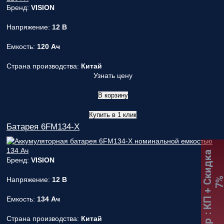
Бренд:
VISION
Напряжение:
12 В
Емкость:
120 Ач
Страна производства:
Китай
Узнать цену
В корзину
Купить в 1 клик
Батарея 6FM134-X
:
К
П
+
С
к
и
д
к
а
7
Бренд:
VISION
Напряжение:
12 В
Емкость:
134 Ач
Страна производства:
Китай