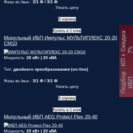
Фазы вх./вых.:
3/1 Ф / 3/1 Ф
Узнать цену
В корзину
Купить в 1 клик
:
К
П
+
С
к
и
д
к
а
7
Модульный ИБП Импульс МУЛЬТИПЛЕКС 20-20
СМ10
Мощность:
20 кВт | 20 кВА
Тип:
двойного преобразования (on-line)
Подбор
ИБ
Фазы вх./вых.:
3/1 Ф / 3/1 Ф
Узнать цену
В корзину
Купить в 1 клик
Модульный ИБП AEG Protect Flex 20-40
Мощность:
20 кВт | 20 кВА