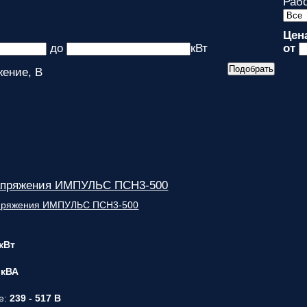
Рабо
Цен
до
кВт
от
ение, В
апряжения ИМПУЛЬС ПСН3-500
 кВт
 кВА
е:
239 - 517 В