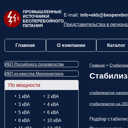
E-mail:
info+ekb@bespereboy
Представительства в региона
Главная
О компании
Каталог
ИБП Российского производства
Главная
>
Стабилиз
ИБП из реестра Минпромторга
Стабилиз
По мощности
стабилизатор напря
1 кВА
2 кВА
стабилизатор на 200
3 кВА
4 кВА
5 кВА
6 кВА
Подбор стабили
8 кВА
10 кВА