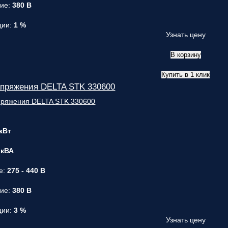
ние:
380 В
ции:
1 %
Узнать цену
В корзину
Купить в 1 клик
апряжения DELTA STK 330600
 кВт
 кВА
е:
275 - 440 В
ние:
380 В
ции:
3 %
Узнать цену