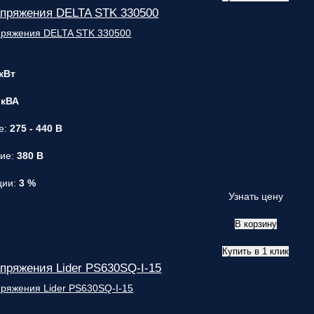
апряжения DELTA STK 330500
 кВт
 кВА
е:
275 - 440 В
ние:
380 В
ции:
3 %
Узнать цену
В корзину
Купить в 1 клик
пряжения Lider PS630SQ-I-15