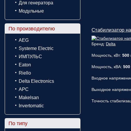
Для генератора
Модульные
По производителю
Стабилизатор на
AEG
Бренд:
Delta
Systeme Electric
Мощность, кВт:
500
ИМПУЛЬС
Eaton
Мощность, кВА:
500
Riello
Входное напряжени
Delta Electronics
APC
Выходное напряже
Makelsan
Точность стабилиза
Invertomatic
По типу