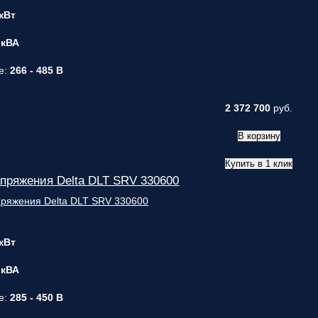
 кВт
 кВА
е:
266 - 485 В
2 372 700
руб.
В корзину
Купить в 1 клик
пряжения Delta DLT SRV 330600
 кВт
 кВА
е:
285 - 450 В