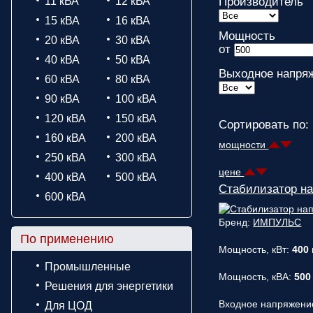
11 кВА
12 кВА
Производитель
15 кВА
16 кВА
Мощность
20 кВА
30 кВА
от
40 кВА
50 кВА
Выходное напряж
60 кВА
80 кВА
90 кВА
100 кВА
120 кВА
150 кВА
Сортировать по:
160 кВА
200 кВА
мощности
250 кВА
300 кВА
цене
400 кВА
500 кВА
Стабилизатор н
600 кВА
Бренд:
ИМПУЛЬС
По применению
Мощность, кВт:
400
Промышленные
Мощность, кВА:
500
Решения для энергетики
Входное напряжени
Для ЦОД