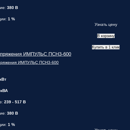
ние:
380 В
ции:
1 %
Узнать цену
В корзину
Купить в 1 клик
апряжения ИМПУЛЬС ПСН3-600
 кВт
 кВА
е:
239 - 517 В
ние:
380 В
ции:
1 %