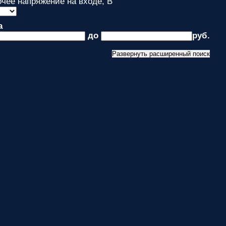
чее напряжение на входе, В
а
до
руб.
Развернуть расширенный поиск