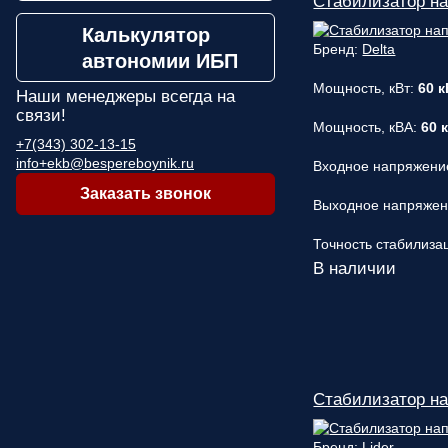
Стабилизатор н
Калькулятор
Бренд:
Delta
автономии ИБП
Мощность, кВт:
60 к
Наши менеджеры
всегда на
связи!
Мощность, кВА:
60 
+7(343) 302-13-15
info+ekb@bespereboynik.ru
Входное напряжени
Заказать звонок
Выходное напряже
Точность стабилиза
В наличии
Стабилизатор на
Бренд:
Lider