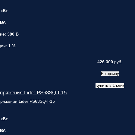
ответственным
 кВт
за поставку!
Вопрос
1
из 6
кВА
Выберите
необходимое
ние:
380 В
количество
фаз:
ции:
1 %
Однофазные
(220В)
426 300
руб.
Трехфазные
(380В)
В корзину
Далее >>
<<
Назад
Купить в 1 клик
пряжения Lider PS63SQ-I-15
 кВт
кВА