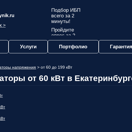
Подбор ИБП
nik.ru
всего за 2
минуты!
х >
Пройдите
опрос за 2
минуты
Услуги
Портфолио
Гарантия
и узнайте,
какой ИБП
подходит
именно вам!
аторы напряжения
>
от 60 до 199 кВт
Пройдите
аторы от 60 кВт в Екатеринбург
опрос и вы
получите:
Список
Вт
рекомендованных
ИБП
с
кВт
ценами,
учитывая
кВт
только
важные для