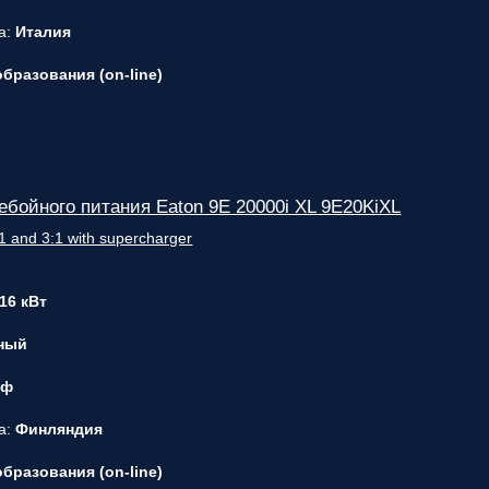
а:
Италия
бразования (on-line)
ебойного питания Eaton 9E 20000i XL 9E20KiXL
 16 кВт
ный
 ф
а:
Финляндия
бразования (on-line)