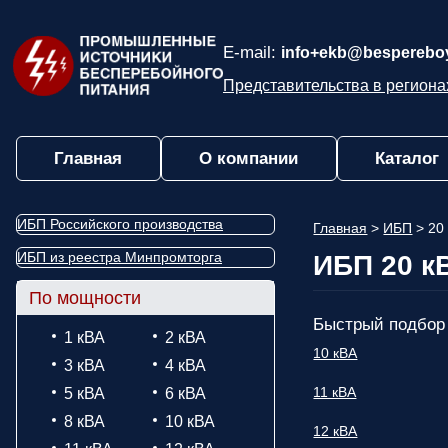
E-mail:
info+ekb@bespereboy
Представительства в региона
Главная
О компании
Каталог
ИБП Российского производства
Главная
>
ИБП
>
20
ИБП из реестра Минпромторга
ИБП 20 к
По мощности
Быстрый подбор
1 кВА
2 кВА
10 кВА
3 кВА
4 кВА
11 кВА
5 кВА
6 кВА
8 кВА
10 кВА
12 кВА