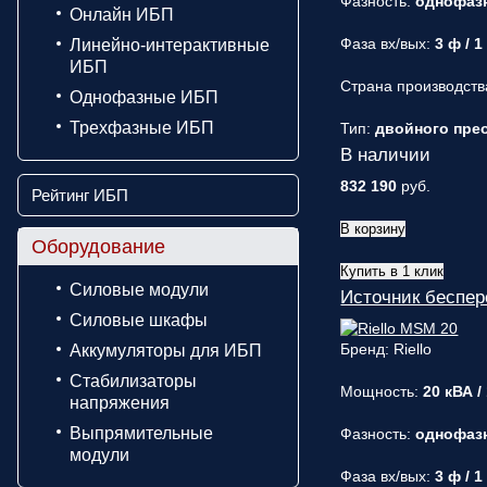
Фазность:
однофаз
Онлайн ИБП
Фаза вх/вых:
3 ф / 1
Линейно-интерактивные
ИБП
Страна производств
Однофазные ИБП
Трехфазные ИБП
Тип:
двойного прео
В наличии
832 190
руб.
Рейтинг ИБП
В корзину
Оборудование
Купить в 1 клик
Силовые модули
Источник беспер
Силовые шкафы
Бренд: Riello
Аккумуляторы для ИБП
Стабилизаторы
Мощность:
20 кВА /
напряжения
Выпрямительные
Фазность:
однофаз
модули
Фаза вх/вых:
3 ф / 1