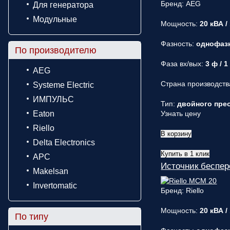
Бренд: AEG
Для генератора
Модульные
Мощность:
20 кВА /
Фазность:
однофаз
По производителю
Фаза вх/вых:
3 ф / 1
AEG
Страна производств
Systeme Electric
ИМПУЛЬС
Тип:
двойного прео
Eaton
Узнать цену
Riello
В корзину
Delta Electronics
Купить в 1 клик
APC
Источник беспер
Makelsan
Invertomatic
Бренд: Riello
Мощность:
20 кВА /
По типу