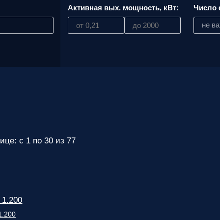
:
Активная вых. мощность, кВт:
Число 
ответственным
за поставку!
не в
Вопрос
1
из 6
Выберите
необходимое
количество
фаз:
Однофазные
(220В)
Трехфазные
(380В)
Далее >>
<<
Назад
ице: с 1 по 30 из 77
 1.200