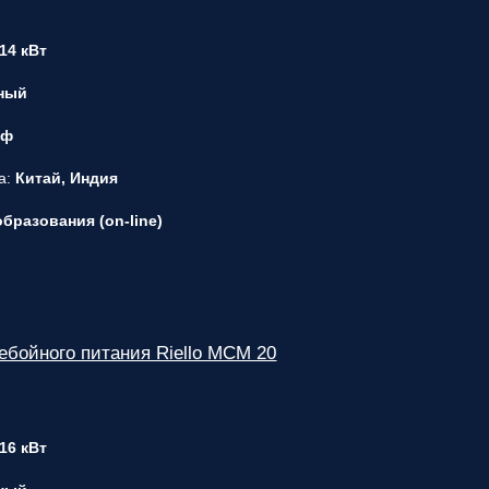
 14 кВт
ный
 ф
а:
Китай, Индия
бразования (on-line)
ебойного питания Riello MCM 20
 16 кВт