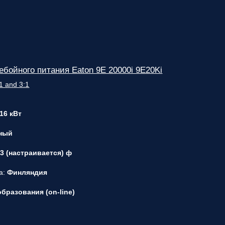
ебойного питания Eaton 9E 20000i 9E20Ki
 16 кВт
ный
1/3 (настраивается) ф
а:
Финляндия
бразования (on-line)