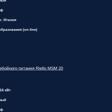
ный
 ф
а:
Италия
бразования (on-line)
ебойного питания Riello MSM 20
 16 кВт
ный
 ф