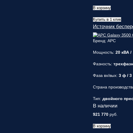
В корзину
Купить в 1 клик
Источник беспе
Бренд: APC
Мощность:
20 кВА /
Фазность:
трехфаз
Фаза вх/вых:
3 ф / 3
Страна производств
Тип:
двойного прео
В наличии
921 770
руб.
В корзину