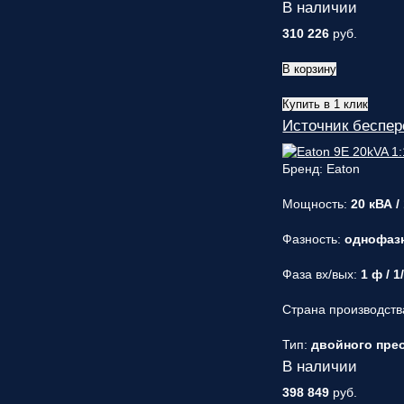
В наличии
310 226
руб.
В корзину
Купить в 1 клик
Источник беспер
Бренд: Eaton
Мощность:
20 кВА /
Фазность:
однофаз
Фаза вх/вых:
1 ф / 
Страна производств
Тип:
двойного прео
В наличии
398 849
руб.