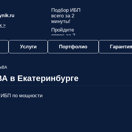
Подбор ИБП
nik.ru
всего за 2
минуты!
х >
Пройдите
опрос за 2
минуты
Услуги
Портфолио
Гарантия
и узнайте,
какой ИБП
подходит
именно вам!
 кВА
Пройдите
ВА в Екатеринбурге
опрос и вы
получите:
Список
 ИБП по мощности
рекомендованных
ИБП
с
ценами,
учитывая
только
важные для