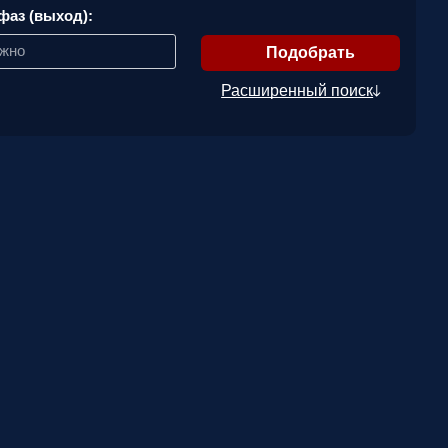
фаз (выход):
ажно
Расширенный поиск