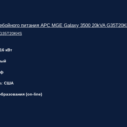
ребойного питания APC MGE Galaxy 3500 20kVA G35T20
 16 кВт
ный
 ф
а:
США
бразования (on-line)