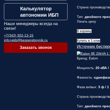
Страна производств
Калькулятор
автономии ИБП
Тип:
двойного прео
Узнать цену
Наши менеджеры
всегда на
связи!
В корзину
+7(343) 302-13-15
info+ekb@bespereboynik.ru
Купить в 1 клик
Источник беспер
Заказать звонок
Бренд: Eaton
Мощность:
20 кВА /
Фазность:
однофаз
Фаза вх/вых:
3 ф / 1
Страна производств
Тип:
двойного прео