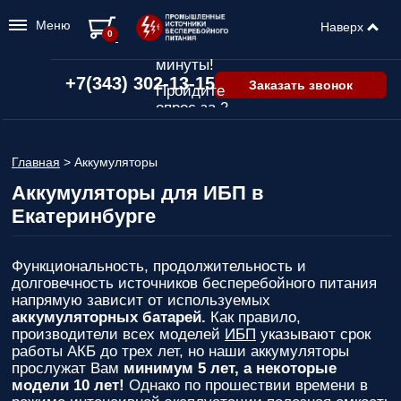
Меню
Наверх
Подбор ИБП
0
всего за 2
минуты!
+7(343) 302-13-15
Заказать звонок
Пройдите
опрос за 2
минуты
и узнайте,
Главная
>
Аккумуляторы
какой ИБП
подходит
Аккумуляторы для ИБП в
именно вам!
Екатеринбурге
Пройдите
опрос и вы
получите:
Функциональность, продолжительность и
долговечность источников бесперебойного питания
Список
напрямую зависит от используемых
рекомендованных
аккумуляторных батарей.
Как правило,
ИБП
с
производители всех моделей
ИБП
указывают срок
ценами,
работы АКБ до трех лет, но наши аккумуляторы
учитывая
прослужат Вам
минимум 5 лет, а некоторые
только
модели 10 лет!
Однако по прошествии времени в
важные для