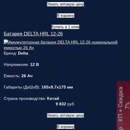
Узнать оптовую цену
В корзину
Купить в 1 клик
Батарея DELTA HRL 12-26
Бренд:
Delta
Напряжение:
12 В
Емкость:
26 Ач
Габариты (ДxШxВ):
165x9.7x175 мм
:
К
П
+
С
к
и
д
к
а
7
Страна производства:
Китай
9 832
руб.
Узнать оптовую цену
В корзину