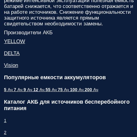
режиме интенсивной эксплуатации полезная емкость
вас
батарей снижается, что соответственно отражается и
параметры!
на работе источников. Снижение функциональности
защитного источника является прямым
Персональную
свидетельством необходимости замены.
скидку до
7%
!
Производители АКБ
YELLOW
Подробный
расчет
DELTA
стоимости
монтажных
Vision
работ и
расходных
Популярные емкости аккумуляторов
материалов!
5
Ач
7
Ач
9
Ач
12
Ач
55
Ач
75
Ач
100
Ач
200
Ач
Контакты
вашего
Каталог АКБ для источников бесперебойного
персонального
менеджера,
питания
который
ответит на
1
любой
вопрос и
2
будет