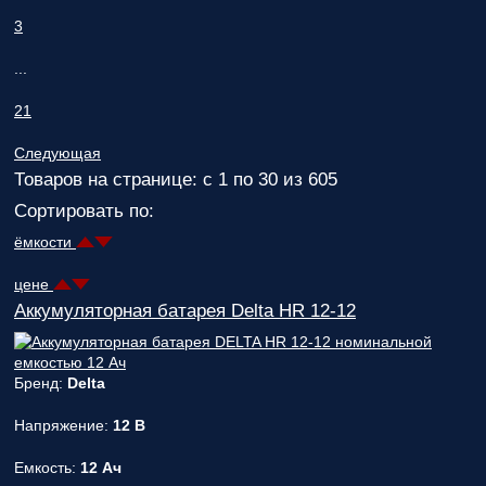
ответственным
3
за поставку!
Вопрос
1
из 6
...
Выберите
необходимое
21
количество
фаз:
Следующая
Товаров на странице: с 1 по 30 из 605
Однофазные
Сортировать по:
(220В)
Трехфазные
ёмкости
(380В)
Далее >>
<<
цене
Назад
Аккумуляторная батарея Delta HR 12-12
Бренд:
Delta
Напряжение:
12 В
Емкость:
12 Ач