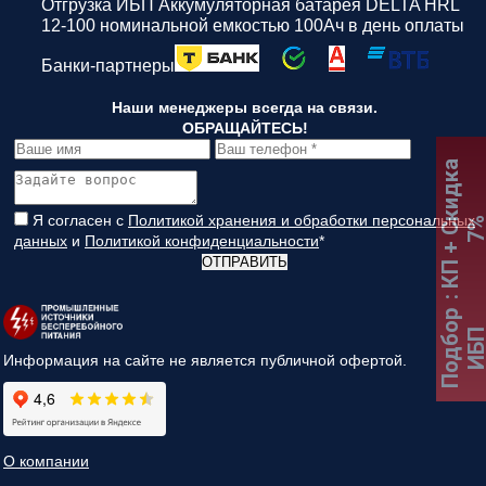
Отгрузка ИБП Аккумуляторная батарея DELTA HRL
12-100 номинальной емкостью 100Ач в день оплаты
Банки-партнеры
Наши менеджеры всегда на связи.
ОБРАЩАЙТЕСЬ!
:
К
П
+
С
к
и
д
к
а
7
Я согласен с
Политикой хранения и обработки персональных
данных
и
Политикой конфиденциальности
*
ОТПРАВИТЬ
Подбор
ИБ
Информация на сайте не является публичной офертой.
О компании