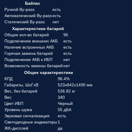
Байпас
Ручной By-pass
есть
Автоматический By-pass
есть
Статический By-pass
нет
Характеристики батарей
Общее кол-во батарей
96
Подключение внешних АКБ
есть
Наличие встроенных АКБ
есть
Горячая замена батарей
есть
Подключение АКБ к ИБП
нет
Возможность замены батарей
нет
Общие характеристики
КПД
96.4%
Габариты, ШхГхВ
523x842x1490 мм
Вес, без батарей
536.82 кг
Вес
340
Цвет ИБП
Черный
Уровень шума
55 дБА
Звуковая сигнализация
есть
Светодиодные индикаторы
1
ЖК-дисплей
да