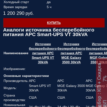
Холодный старт
да
Время зарядки
5 ч
1 200 290
руб.
КУПИТЬ
Аналоги источника бесперебойного
питания APC Smart-UPS VT 30kVA
Источник
Источник
Источни
бесперебойного
бесперебойного
бесперебой
Наименование
питания APC
питания APC
питания A
Smart-UPS VT
MGE Galaxy
MGE Gala
30kVA
3500 30kVA
3500 30k
:
К
П
+
С
к
и
д
к
а
7
Изображение:
Основные характеристики
Производитель:
APC
APC
APC
Smart-UPS VT
MGE Galaxy 3500
MGE Galaxy 
Модель:
30kVA
30kVA
30kVA
Страна
США
США
США
Подбор
производства:
ИБ
Номинальная