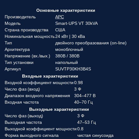
Основные характеристики
Производитель
APC
Модель
Smart-UPS VT 30kVA
Страна производства
США
Номинальная мощность
24 кВт | 30 кВа
Тип
двойного преобразования (on-line)
Архитектура
моноблочный
Напряжение (вx./вых.)
380В / 380В
Тип установки
напольный
Артикул
SUVTP30KH3B4S
Входные характеристики
Входной коэффициент мощности
0.98
Число фаз (вход)
3 Ф
Диапазон входного напряжения
304–477 В
Входная частота
40–70 Гц
Выходные характеристики
Число фаз (выход)
3 Ф
Выходная частота
47–53 Гц
Выходной коэффициент мощности
0.8
Форма выходного сигнала
чистая синусоида