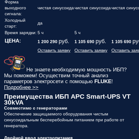
Форма
выходного
чистая синусоида
чистая синусоида
чистая синус
сигнала:
Холодный
да
старт:
Время зарядки:
5 ч
5 ч
ЦЕНА:
руб.
руб.
ру
1 200 290
1 105 690
1 105 690
Оставить заявку
Оставить заявку
Оставить зая
Не знаете необходимую мощность ИБП?
Мы поможем! Осуществим точный анализ
параметров электросети с помощью
FLUKE
!
Подробнее >>
Преимущества ИБП APC Smart-UPS VT
30kVA
Совместимо с генераторами
Обеспечение защищаемого оборудования чистым
синусоидальным бесперебойным питанием при работе от
генератора.
Двойной ввод электропитания