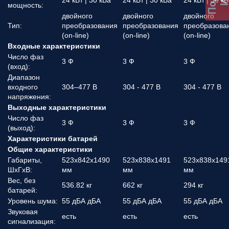
24 кВт | 30 кВа
24 кВт | 30 кВа
24 кВт | 30 к
мощность:
двойного
двойного
двойного
Тип:
преобразования
преобразования
преобразова
(on-line)
(on-line)
(on-line)
Входные характеристики
Число фаз
3 Ф
3 Ф
3 Ф
(вход):
Диапазон
входного
304–477 В
304 - 477 В
304 - 477 В
напряжения:
Выходные характеристики
Число фаз
3 Ф
3 Ф
3 Ф
(выход):
Характеристики батарей
Общие характеристики
Габариты,
523x842x1490
523x838x1491
523x838x149
ШхГхВ:
мм
мм
мм
Вес, без
536.82 кг
662 кг
294 кг
батарей:
Уровень шума:
55 дБА дБА
55 дБА дБА
55 дБА дБА
Звуковая
есть
есть
есть
сигнализация: