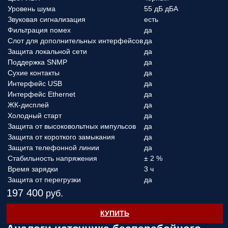
Уровень шума
55 дБ дБА
Звуковая сигнализация
есть
Фильтрация помех
да
Слот для дополнительных интерфейсов
да
Защита локальной сети
да
Поддержка SNMP
да
Сухие контакты
да
Интерфейс USB
да
Интерфейс Ethernet
да
ЖК-дисплей
да
Холодный старт
да
Защита от высоковольтных импульсов
да
Защита от короткого замыкания
да
Защита телефонной линии
да
Стабильность напряжения
± 2 %
Время зарядки
3 ч
Защита от перегрузки
да
197 400
руб.
КУПИТЬ