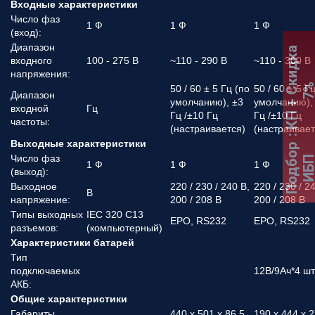
Входные характеристики
Число фаз
1 Ф
1 Ф
1 Ф
(вход):
Диапазон
:
К
П
+
С
к
и
д
к
а
7
входного
100 - 275 В
~110 - 290 В
~110 - 300 В
напряжения:
50 / 60 ± 5 Гц (по
50 / 60 ± 5 Г
Диапазон
умолчанию), ±3
умолчанию),
входной
Гц
Гц /±10 Гц
Гц /±10 Гц
частоты:
(настраивается)
(настраивает
Выходные характеристики
Подбор
Число фаз
ИБ
1 Ф
1 Ф
1 Ф
(выход):
Выходное
220 / 230 / 240 В,
220 / 230 / 2
В
напряжение:
200 / 208 В
200 / 208 В
Типы выходных
IEC 320 C13
EPO, RS232
EPO, RS232
разъемов:
(компьютерный)
Характеристики батарей
Тип
подключаемых
12В/9Ач*4 шт
АКБ:
Общие характеристики
Габариты,
440 x 501 x 86,5
190 x 444 x 