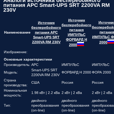
Аналоги источника бесперебойного
питания APC Smart-UPS SRT 2200VA RM
230V
Источник
Источни
Источник
бесперебойного
бесперебой
бесперебойного
питания
питания
Наименование
питания APC
ИМПУЛЬС
ИМПУЛЬС 
Smart-UPS SRT
ФОРВАРД Н
2200VA RM 230V
2000
2000
Изображение:
Основные характеристики
Производитель:
APC
ИМПУЛЬС
ИМПУЛЬС
Smart-UPS SRT
Модель:
ФОРВАРД Н 2000
ФОРА 2000
2200VA RM 230V
Страна
США
Россия
Россия
производства:
Номинальная
1.98 кВт | 2.2 кВа
2 кВт | 2 кВа
2 кВт | 2 кВа
мощность:
двойного
двойного
двойного
Тип:
преобразования
преобразования
преобразова
(on-line)
(on-line)
(on-line)