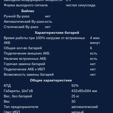
Форма выходного сигнала
чистая синусоида
Байпас
Ручной By-pass
нет
Автоматический By-pass
есть
Статический By-pass
нет
Характеристики батарей
Время работы при 100% нагрузке от встроенных
4 мин
АКБ
минут
Общее кол-во батарей
6
Подключение внешних АКБ
есть
Наличие встроенных АКБ
есть
Горячая замена батарей
нет
Подключение АКБ к ИБП
нет
Возможность замены батарей
нет
Общие характеристики
КПД
92%
Габариты, ШхГхВ
432x85x584 мм
Вес, без батарей
25 кг
Вес
30
Тип предохранителя
автоматический
Цвет ИБП
черный