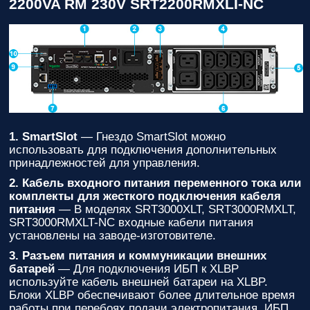
2200VA RM 230V SRT2200RMXLI-NC
1. SmartSlot
— Гнездо SmartSlot можно
использовать для подключения дополнительных
принадлежностей для управления.
2. Кабель входного питания переменного тока или
комплекты для жесткого подключения кабеля
питания
— В моделях SRT3000XLT, SRT3000RMXLT,
SRT3000RMXLT-NC входные кабели питания
установлены на заводе-изготовителе.
3. Разъем питания и коммуникации внешних
батарей
— Для подключения ИБП к XLBP
используйте кабель внешней батареи на XLBP.
Блоки XLBP обеспечивают более длительное время
работы при перебоях подачи электропитания. ИБП