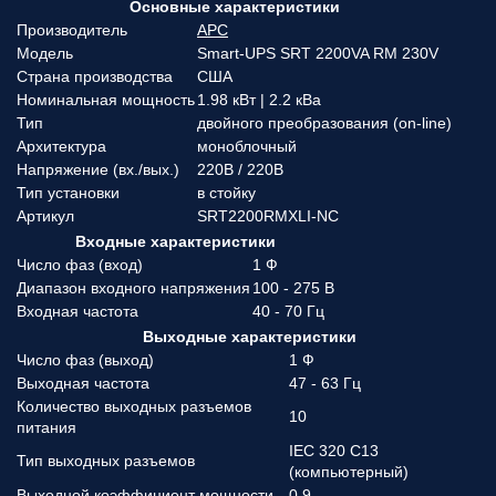
Основные характеристики
Производитель
APC
Модель
Smart-UPS SRT 2200VA RM 230V
Страна производства
США
Номинальная мощность
1.98 кВт | 2.2 кВа
Тип
двойного преобразования (on-line)
Архитектура
моноблочный
Напряжение (вx./вых.)
220В / 220В
Тип установки
в стойку
Артикул
SRT2200RMXLI-NC
Входные характеристики
Число фаз (вход)
1 Ф
Диапазон входного напряжения
100 - 275 В
Входная частота
40 - 70 Гц
Выходные характеристики
Число фаз (выход)
1 Ф
Выходная частота
47 - 63 Гц
Количество выходных разъемов
10
питания
IEC 320 C13
Тип выходных разъемов
(компьютерный)
Выходной коэффициент мощности
0.9