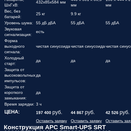
432x85x584 мм
ШхГхВ:
мм
мм
Вес, без
25 кг
9.9 кг
батарей:
Уровень шума:
55 дБ дБА
55 дБА
55 дБА
Звуковая
есть
сигнализация:
Форма
выходного
чистая синусоида
чистая синусоида
чистая сину
сигнала:
Холодный
да
да
да
старт:
Защита от
высоковольтных
да
импульсов:
Защита от
короткого
да
замыкания:
Время зарядки:
3 ч
ЦЕНА:
руб.
руб.
руб.
197 400
44 867
42 526
Оставить заявку
Оставить заявку
Оставить зая
Конструкция APC Smart-UPS SRT