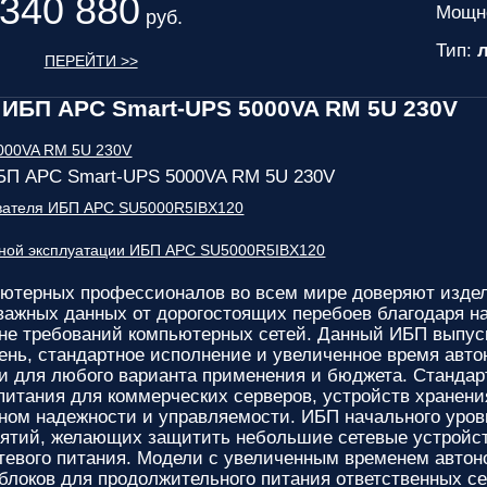
340 880
Мощн
руб.
Тип:
л
ПЕРЕЙТИ >>
ИБП APC Smart-UPS 5000VA RM 5U 230V
БП APC Smart-UPS 5000VA RM 5U 230V
ователя ИБП APC SU5000R5IBX120
сной эксплуатации ИБП APC SU5000R5IBX120
ютерных профессионалов во всем мире доверяют изд
важных данных от дорогостоящих перебоев благодаря 
вне требований компьютерных сетей. Данный ИБП выпуск
ень, стандартное исполнение и увеличенное время авт
и для любого варианта применения и бюджета. Стандар
питания для коммерческих серверов, устройств хранени
ном надежности и управляемости. ИБП начального уро
ятий, желающих защитить небольшие сетевые устройст
тевого питания. Модели с увеличенным временем авто
блоков для продолжительного питания ответственных се