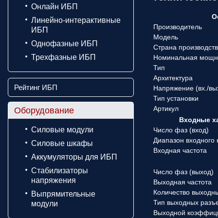
Онлайн ИБП
О
Линейно-интерактивные
Производитель
ИБП
Модель
Однофазные ИБП
Страна производст
Трехфазные ИБП
Номинальная мощн
Тип
Архитектура
Рейтинг ИБП
Напряжение (вx./вы
Тип установки
Артикул
Оборудование
Входные х
Силовые модули
Число фаз (вход)
Диапазон входного
Силовые шкафы
Входная частота
Аккумуляторы для ИБП
Стабилизаторы
Число фаз (выход)
напряжения
Выходная частота
Количество выходн
Выпрямительные
Тип выходных разъ
модули
Выходной коэффиц