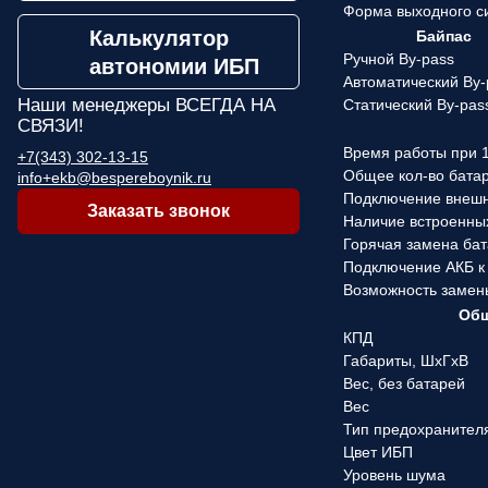
Форма выходного с
Калькулятор
Байпас
Ручной By-pass
автономии ИБП
Автоматический By-
Наши менеджеры
ВСЕГДА НА
Статический By-pas
СВЯЗИ!
Время работы при 1
+7(343) 302-13-15
Общее кол-во бата
info+ekb@bespereboynik.ru
Подключение внеш
Заказать звонок
Наличие встроенны
Горячая замена ба
Подключение АКБ к
Возможность замен
Общ
КПД
Габариты, ШхГхВ
Вес, без батарей
Вес
Тип предохранител
Цвет ИБП
Уровень шума