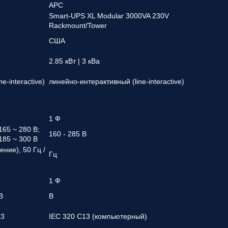
APC
Smart-UPS XL Modular 3000VA 230V
Rackmount/Tower
США
2.85 кВт | 3 кВа
e-interactive)
линейно-интерактивный (line-interactive)
1 Ф
165 ~ 280 В;
160 - 285 В
 185 ~ 300 В
ение), 50 Гц /
Гц
1 Ф
 В
В
x3
IEC 320 C13 (компьютерный)