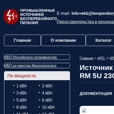
E-mail:
info+ekb@bespereboy
Представительства в региона
Главная
О компании
Каталог
ИБП Российского производства
Главная
>
APC
>
AP
ИБП из реестра Минпромторга
Источник
RM 5U 23
По мощности
1 кВА
2 кВА
3 кВА
4 кВА
ДОКУМЕНТАЦИЯ
5 кВА
6 кВА
8 кВА
10 кВА