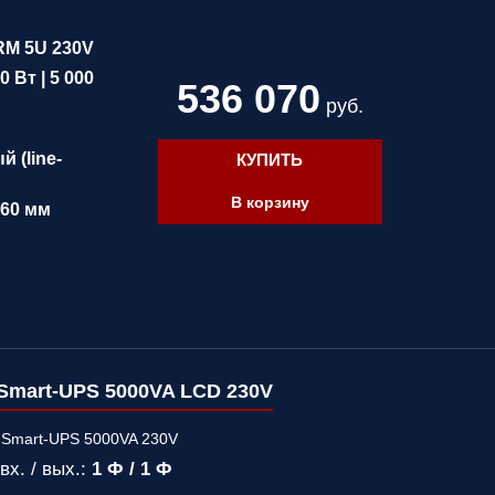
RM 5U 230V
0 Вт | 5 000
536 070
руб.
 (line-
КУПИТЬ
В корзину
660 мм
Smart-UPS 5000VA LCD 230V
вх. / вых.:
1 Ф / 1 Ф