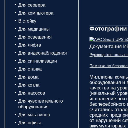
Для сервера
Для компьютера
В стойку
Фотографии 
Для медицины
Для освещения
Для лифта
Документация И
Для видеонаблюдения
Руководство польз
Для сигнализации
Памятка по безопа
Для станка
Миллионы компь
Для дома
оборудования и 
Для котла
качества на уро
Для насосов
(начальный уров
исполнение почт
Для чувствительного
бесперебойного 
оборудования
считались этало
Для магазинов
средних предпри
от нарушений се
Для офиса
аккумуляторных 