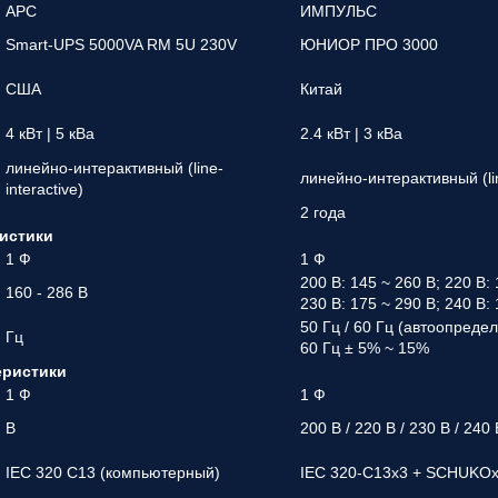
APC
ИМПУЛЬС
Smart-UPS 5000VA RM 5U 230V
ЮНИОР ПРО 3000
США
Китай
4 кВт | 5 кВа
2.4 кВт | 3 кВа
линейно-интерактивный (line-
линейно-интерактивный (lin
interactive)
2 года
истики
1 Ф
1 Ф
200 В: 145 ~ 260 В; 220 В: 
160 - 286 В
230 В: 175 ~ 290 В; 240 В:
50 Гц / 60 Гц (автоопредел
Гц
60 Гц ± 5% ~ 15%
еристики
1 Ф
1 Ф
В
200 В / 220 В / 230 В / 240
IEC 320 C13 (компьютерный)
IEC 320-C13x3 + SCHUKO