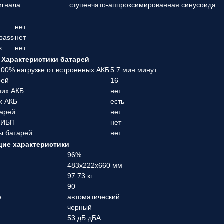
игнала
ступенчато-аппроксимированная синусоида
нет
pass
нет
s
нет
Характеристики батарей
00% нагрузке от встроенных АКБ
5.7 мин минут
рей
16
них АКБ
нет
х АКБ
есть
тарей
нет
 ИБП
нет
ы батарей
нет
ие характеристики
96%
483x222x660 мм
97.73 кг
90
я
автоматический
черный
53 дБ дБА