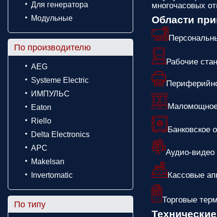
Для генератора
многочасовых от
Модульные
Области пр
Персональн
По производителю
Рабочие ста
AEG
Systeme Electric
Периферийно
ИМПУЛЬС
Маломощное
Eaton
Riello
Банковское 
Delta Electronics
APC
Аудио-видео
Makelsan
Кассовые ап
Invertomatic
Торговые тер
По типу
Технические