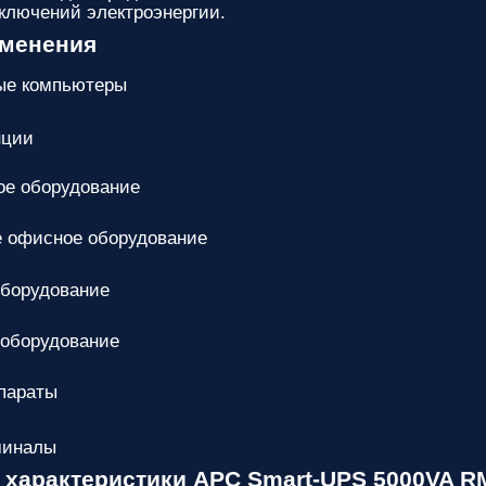
ключений электроэнергии.
именения
ые компьютеры
нции
е оборудование
 офисное оборудование
оборудование
 оборудование
параты
миналы
 характеристики APC Smart-UPS 5000VA R