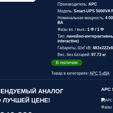
Производитель:
APC
Модель:
Smart-UPS 5000VA 
Номинальная мощность:
4 00
ВА
Фазы вх. / вых.:
1 Ф / 1 Ф
Тип:
линейно-интерактивный
interactive)
Габариты, ШхГхВ:
483x222x
Вес, без батарей:
97.73 кг
В наличии
Товар в категориях:
APC
5 кВА
APC 
ЕНДУЕМЫЙ АНАЛОГ
 ЛУЧШЕЙ ЦЕНЕ!
Фазы 