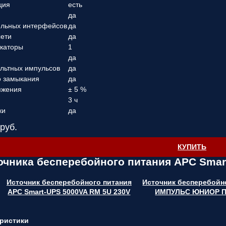
ция
есть
да
ельных интерфейсов
да
сети
да
каторы
1
да
ольтных импульсов
да
о замыкания
да
яжения
± 5 %
3 ч
ки
да
руб.
КУПИТЬ
очника бесперебойного питания APC Smar
Источник бесперебойного питания
Источник бесперебойн
APC Smart-UPS 5000VA RM 5U 230V
ИМПУЛЬС ЮНИОР П
ристики