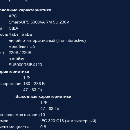
сновные характеристики
APC
Smart-UPS 5000VA RM 5U 230V
ва
США
ость
4 кВт | 5 кВа
линейно-интерактивный (line-interactive)
моноблочный
х.)
220В / 220В
в стойку
SU5000R5IBX120
арактеристики
1 Ф
 напряжения
160 - 286 В
47 - 63 Гц
Выходные характеристики
1 Ф
47 - 63 Гц
ых разъемов питания
10
емов
IEC 320 C13 (компьютерный)
иент мощности
0.8