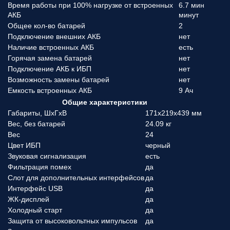
Время работы при 100% нагрузке от встроенных
6.7 мин
АКБ
минут
Общее кол-во батарей
2
Подключение внешних АКБ
нет
Наличие встроенных АКБ
есть
Горячая замена батарей
нет
Подключение АКБ к ИБП
нет
Возможность замены батарей
нет
Емкость встроенных АКБ
9 Ач
Общие характеристики
Габариты, ШхГхВ
171x219x439 мм
Вес, без батарей
24.09 кг
Вес
24
Цвет ИБП
черный
Звуковая сигнализация
есть
Фильтрация помех
да
Слот для дополнительных интерфейсов
да
Интерфейс USB
да
ЖК-дисплей
да
Холодный старт
да
Защита от высоковольтных импульсов
да