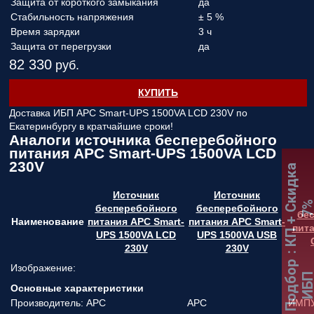
Защита от короткого замыкания
да
Стабильность напряжения
± 5 %
Время зарядки
3 ч
Защита от перегрузки
да
82 330
руб.
КУПИТЬ
Доставка ИБП APC Smart-UPS 1500VA LCD 230V по
Екатеринбургу в кратчайшие сроки!
Аналоги источника бесперебойного
питания APC Smart-UPS 1500VA LCD
230V
:
К
П
+
С
к
и
д
к
а
7
Источник
Источник
бесперебойного
бесперебойного
бе
Наименование
питания APC Smart-
питания APC Smart-
пит
UPS 1500VA LCD
UPS 1500VA USB
230V
230V
Подбор
Изображение:
ИБ
Основные характеристики
Производитель:
APC
APC
ИМП