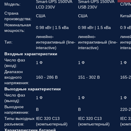
Smart-UPS 1500VA
Smart-UPS 1500VA
Модель:
СЛИМ
LCD 230V
USB 230V
Страна
США
США
Кита
производства:
Номинальная
0.98 кВт | 1.5 кВа
0.98 кВт | 1.5 кВа
0.9 кВ
мощность:
линейно-
линейно-
лине
Тип:
интерактивный (line-
интерактивный (line-
интер
interactive)
interactive)
intera
Входные характеристики
Число фаз
1 Ф
1 Ф
1 Ф
(вход):
Диапазон
входного
160 - 286 В
151 - 302 В
165-2
напряжения:
Выходные характеристики
Число фаз
1 Ф
1 Ф
1 Ф
(выход):
Выходное
В
В
220-2
напряжение:
Типы выходных
IEC 320 C13
IEC 320 C13
IEC 3
разъемов:
(компьютерный)
(компьютерный)
(ком
Характеристики батарей