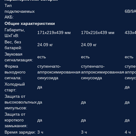
Тип
подключаемых
6В/9А
АКБ:
Общие характеристики
Габариты,
171x219x439 мм
170x216x439 мм
433x
ШхГхВ:
Вес, без
24.09 кг
24.09 кг
батарей:
Звуковая
есть
есть
есть
сигнализация:
Форма
ступенчато-
ступенчато-
ступе
выходного
аппроксимированная
аппроксимированная
аппр
сигнала:
синусоида
синусоида
сину
Холодный
да
да
старт:
Защита от
высоковольтных
да
да
да
импульсов:
Защита от
короткого
да
да
да
замыкания:
Время зарядки:
3 ч
3 ч
4 ч