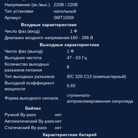
Напряжение (вx./вых.)
220В / 220В
Тип установки
напольный
Артикул
SMT1500I
Входные характеристики
Число фаз (вход)
1 Ф
Диапазон входного напряжения
160 - 286 В
Выходные характеристики
Число фаз (выход)
1 Ф
Выходная частота
47 - 63 Гц
Количество выходных
8
разъемов питания
Тип выходных разъемов
IEC 320 C13 (компьютерный)
Выходной коэффициент
0.65
мощности
ступенчато-
Форма выходного сигнала
аппроксимированная синусоида
Байпас
Ручной By-pass
нет
Автоматический By-pass
нет
Статический By-pass
нет
Характеристики батарей