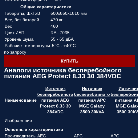
Общие характеристики
Габариты, ШхГхВ
600х860х1810 мм
Вес, без батарей
470 кг
Вес
460
Цвет ИБП
RAL 7035
Уровень шума
55 - 65 дБА
Рабочие температуры
-5°C - +40°C
по запросу
КУПИТЬ
Аналоги источника бесперебойного
питания AEG Protect 8.33 30 384VDC
Источник
Источник
Источни
бесперебойного
бесперебойного
бесперебой
Наименование
питания AEG
питания APC
питания A
Protect 8.33 30
MGE Galaxy
MGE Gala
384VDC
3500 30kVA
3500 30k
Изображение:
Основные характеристики
Производитель:
AEG
APC
APC