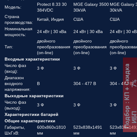
Protect 8.33 30
MGE Galaxy 3500
MGE Galaxy 
Модель:
384VDC
30kVA
30kVA
Страна
Китай, Индия
США
США
производства:
Номинальная
24 кВт | 30 кВа
24 кВт | 30 кВа
24 кВт | 30 к
мощность:
двойного
двойного
двойного
Тип:
преобразования
преобразования
преобразова
(on-line)
(on-line)
(on-line)
Входные характеристики
Число фаз
:
К
П
+
С
к
и
д
к
а
7
3 Ф
3 Ф
3 Ф
(вход):
Диапазон
входного
В
304 - 477 В
304 - 477 В
напряжения:
Выходные характеристики
Число фаз
3 Ф
3 Ф
3 Ф
(выход):
Подбор
ИБ
Характеристики батарей
Общие характеристики
Габариты,
600х860х1810
523x838x1491
523x838x149
ШхГхВ:
мм
мм
мм