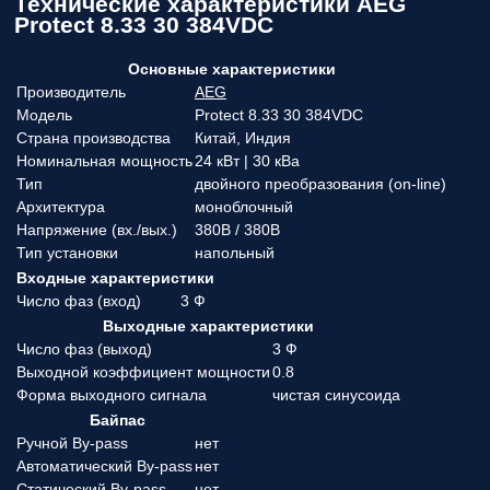
Технические характеристики AEG
Protect 8.33 30 384VDC
Основные характеристики
Производитель
AEG
Модель
Protect 8.33 30 384VDC
Страна производства
Китай, Индия
Номинальная мощность
24 кВт | 30 кВа
Тип
двойного преобразования (on-line)
Архитектура
моноблочный
Напряжение (вx./вых.)
380В / 380В
Тип установки
напольный
Входные характеристики
Число фаз (вход)
3 Ф
Выходные характеристики
Число фаз (выход)
3 Ф
Выходной коэффициент мощности
0.8
Форма выходного сигнала
чистая синусоида
Байпас
Ручной By-pass
нет
Автоматический By-pass
нет
Статический By-pass
нет