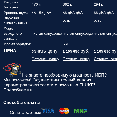
Вес, без
470 кг
662 кг
294 кг
батарей:
Уровень шума:
55 - 65 дБА
55 дБА дБА
55 дБА дБА
Звуковая
есть
есть
сигнализация:
Форма
выходного
чистая синусоида
чистая синусоида
чистая синус
сигнала:
Время зарядки:
5 ч
ЦЕНА:
Узнать цену
руб.
ру
1 105 690
1 105 690
Оставить заявку
Оставить заявку
Оставить зая
Не знаете необходимую мощность ИБП?
Мы поможем! Осуществим точный анализ
параметров электросети с помощью
FLUKE
!
Подробнее >>
Способы оплаты
Оплата картами