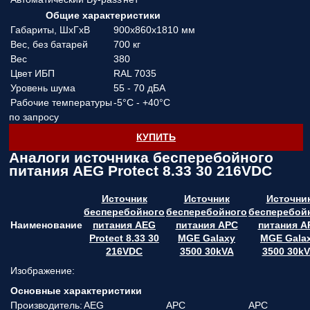
Общие характеристики
Габариты, ШхГхВ
900х860х1810 мм
Вес, без батарей
700 кг
Вес
380
Цвет ИБП
RAL 7035
Уровень шума
55 - 70 дБА
Рабочие температуры
-5°C - +40°C
по запросу
КУПИТЬ
Аналоги источника бесперебойного
питания AEG Protect 8.33 30 216VDC
Источник
Источник
Источни
бесперебойного
бесперебойного
бесперебой
Наименование
питания AEG
питания APC
питания A
Protect 8.33 30
MGE Galaxy
MGE Gala
216VDC
3500 30kVA
3500 30k
Изображение:
Основные характеристики
Производитель:
AEG
APC
APC