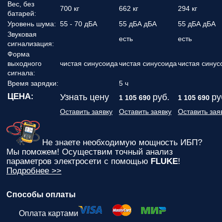
Вес, без
700 кг
662 кг
294 кг
батарей:
Уровень шума:
55 - 70 дБА
55 дБА дБА
55 дБА дБА
Звуковая
есть
есть
сигнализация:
Форма
выходного
чистая синусоида
чистая синусоида
чистая синус
сигнала:
Время зарядки:
5 ч
ЦЕНА:
Узнать цену
руб.
ру
1 105 690
1 105 690
Оставить заявку
Оставить заявку
Оставить зая
Не знаете необходимую мощность ИБП?
Мы поможем! Осуществим точный анализ
параметров электросети с помощью
FLUKE
!
Подробнее >>
Способы оплаты
Оплата картами