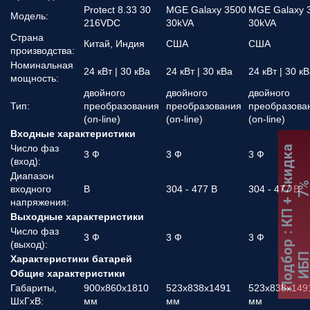
Protect 8.33 30
MGE Galaxy 3500
MGE Galaxy 
Модель:
216VDC
30kVA
30kVA
Страна
Китай, Индия
США
США
производства:
Номинальная
24 кВт | 30 кВа
24 кВт | 30 кВа
24 кВт | 30 к
мощность:
двойного
двойного
двойного
Тип:
преобразования
преобразования
преобразова
(on-line)
(on-line)
(on-line)
Входные характеристики
Число фаз
:
К
П
+
С
к
и
д
к
а
7
3 Ф
3 Ф
3 Ф
(вход):
Диапазон
входного
В
304 - 477 В
304 - 477 В
напряжения:
Выходные характеристики
Число фаз
3 Ф
3 Ф
3 Ф
(выход):
Подбор
ИБ
Характеристики батарей
Общие характеристики
Габариты,
900х860х1810
523x838x1491
523x838x149
ШхГхВ:
мм
мм
мм