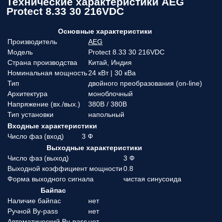
Технические характеристики AEG
Protect 8.33 30 216VDC
Основные характеристики
Производитель
AEG
Модель
Protect 8.33 30 216VDC
Страна производства
Китай, Индия
Номинальная мощность
24 кВт | 30 кВа
Тип
двойного преобразования (on-line)
Архитектура
моноблочный
Напряжение (вx./вых.)
380В / 380В
Тип установки
напольный
Входные характеристики
Число фаз (вход)
3 Ф
Выходные характеристики
Число фаз (выход)
3 Ф
Выходной коэффициент мощности
0.8
Форма выходного сигнала
чистая синусоида
Байпас
Наличие байпас
нет
Ручной By-pass
нет
Автоматический By-pass
нет