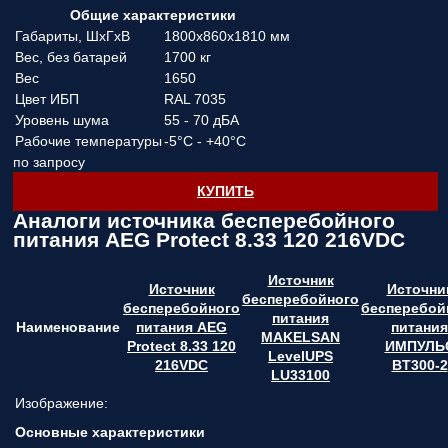
Общие характеристики
Габариты, ШхГхВ
1800х860х1810 мм
Вес, без батарей
1700 кг
Вес
1650
Цвет ИБП
RAL 7035
Уровень шума
55 - 70 дБА
Рабочие температуры
-5°C - +40°C
по запросу
КУПИТЬ
Аналоги источника бесперебойного
питания AEG Protect 8.33 120 216VDC
Источник
Источник
Источни
бесперебойного
бесперебойного
бесперебой
питания
Наименование
питания AEG
питания
MAKELSAN
Protect 8.33 120
ИМПУЛЬ
LevelUPS
216VDC
BT300-2
LU33100
Изображение:
Основные характеристики