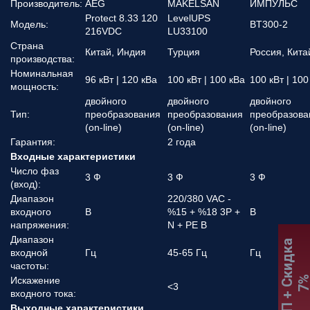
Производитель:
AEG
MAKELSAN
ИМПУЛЬС
Protect 8.33 120
LevelUPS
Модель:
BT300-2
216VDC
LU33100
Страна
Китай, Индия
Турция
Россия, Кита
производства:
Номинальная
96 кВт | 120 кВа
100 кВт | 100 кВа
100 кВт | 100
мощность:
двойного
двойного
двойного
Тип:
преобразования
преобразования
преобразова
(on-line)
(on-line)
(on-line)
Гарантия:
2 года
Входные характеристики
Число фаз
3 Ф
3 Ф
3 Ф
(вход):
Диапазон
220/380 VAC -
входного
В
%15 + %18 3P +
В
напряжения:
N + PE В
Диапазон
:
К
П
+
С
к
и
д
к
а
7
входной
Гц
45-65 Гц
Гц
частоты:
Искажение
<3
входного тока:
Выходные характеристики