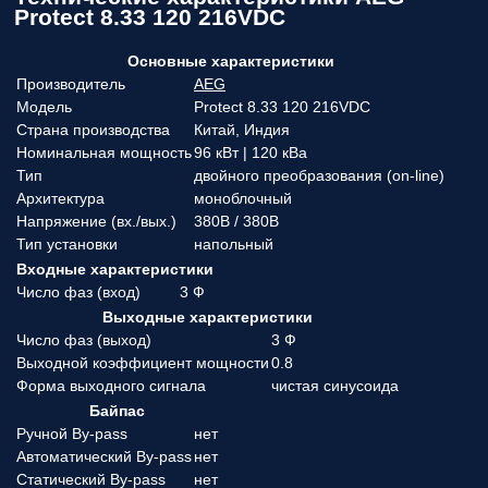
Protect 8.33 120 216VDC
Основные характеристики
Производитель
AEG
Модель
Protect 8.33 120 216VDC
Страна производства
Китай, Индия
Номинальная мощность
96 кВт | 120 кВа
Тип
двойного преобразования (on-line)
Архитектура
моноблочный
Напряжение (вx./вых.)
380В / 380В
Тип установки
напольный
Входные характеристики
Число фаз (вход)
3 Ф
Выходные характеристики
Число фаз (выход)
3 Ф
Выходной коэффициент мощности
0.8
Форма выходного сигнала
чистая синусоида
Байпас
Ручной By-pass
нет
Автоматический By-pass
нет
Статический By-pass
нет