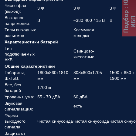
Число фаз
3 Ф
3 Ф
3 Ф
(выход):
Подбор
Выходное
ИБ
В
~380-400-415 В
В
напряжение:
Типы выходных
Клеммная
разъемов:
колодка
Характеристики батарей
Тип
Свинцово-
подключаемых
кислотные
АКБ:
Общие характеристики
Габариты,
1800х860х1810
808x800x1705
1500 x 850 x
ШхГхВ:
мм
мм
1900 мм
Вес, без
1700 кг
батарей:
Уровень шума:
55 - 70 дБА
60 дБА
Звуковая
есть
сигнализация:
Форма
выходного
чистая синусоида
чистая синусоида
чистая сину
сигнала:
Защита от