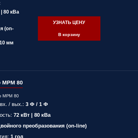
C
 | 80 кВа
УЗНАТЬ ЦЕНУ
 (on-
В корзину
10 мм
o MPM 80
вх. / вых.:
3 Ф / 1 Ф
ость:
72 кВт | 80 кВа
войного преобразования (on-line)
тия:
1 год