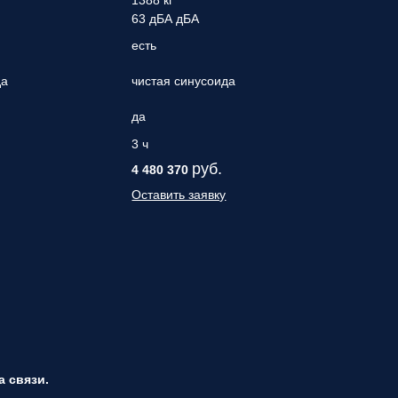
1388 кг
63 дБА дБА
есть
да
чистая синусоида
да
3 ч
руб.
4 480 370
Оставить заявку
 связи.