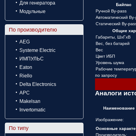
Для генератора
Байпас
Ручной By-pass
Модульные
Автоматический By-
Статический By-pas
По производителю
Общие хар
Габариты, ШхГхВ
AEG
Вес, без батарей
Вес
Systeme Electric
Цвет ИБП
ИМПУЛЬС
Уровень шума
Eaton
Рабочие температу
по запросу
Riello
Delta Electronics
Аналоги ист
APC
Makelsan
Наименование
Invertomatic
Изображение:
По типу
Основные характе
Производитель: