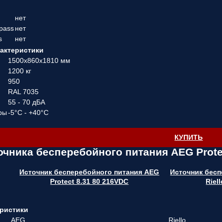
нет
pass
нет
s
нет
актеристики
1500х860х1810 мм
1200 кг
950
RAL 7035
55 - 70 дБА
ры
-5°C - +40°C
КУПИТЬ
очника бесперебойного питания AEG Prote
Источник бесперебойного питания AEG
Источник бесп
Protect 8.31 80 216VDC
Riel
ристики
AEG
Riello