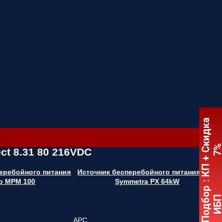
:
К
П
+
С
к
и
д
к
а
7
ct 8.31 80 216VDC
еребойного питания
Источник бесперебойного питания APC
lo MPM 100
Symmetra PX 64kW
Подбор
ИБ
APC