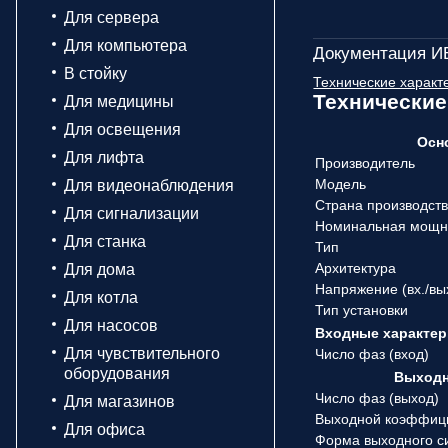
Для сервера
Для компьютера
Документация ИБ
В стойку
Технические характ
Технические
Для медицины
Для освещения
Осн
Для лифта
Производитель
Модель
Для видеонаблюдения
Страна производст
Для сигнализации
Номинальная мощн
Для станка
Тип
Архитектура
Для дома
Напряжение (вx./вы
Для котла
Тип установки
Для насосов
Входные характер
Для чувствительного
Число фаз (вход)
оборудования
Выходн
Число фаз (выход)
Для магазинов
Выходной коэффиц
Для офиса
Форма выходного с