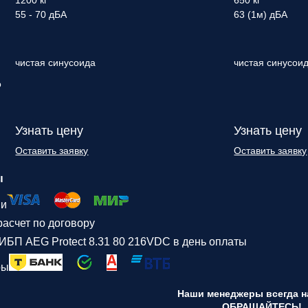
1200 кг
650 кг
55 - 70 дБА
63 (1м) дБА
чистая синусоида
чистая синусои
о
Узнать цену
Узнать цену
Оставить заявку
Оставить заявку
ы
ми
асчет по договору
ИБП AEG Protect 8.31 80 216VDC в день оплаты
ры
Наши менеджеры всегда на
ОБРАЩАЙТЕСЬ!