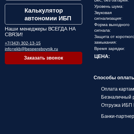
Вес, без батарей:
Уровень шума:
Калькулятор
Звуковая
автономии ИБП
сигнализация:
Форма выходного
Наши менеджеры
ВСЕГДА НА
сигнала:
СВЯЗИ!
Защита от коротког
замыкания:
+7(343) 302-13-15
Время зарядки:
info+ekb@bespereboynik.ru
ЦЕНА:
Заказать звонок
Способы оплат
Оплата карта
Безналичный р
Отгрузка ИБП 
Банки-партне