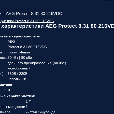
П AEG Protect 8.31 80 216VDC
еристики Protect 8.31 80 216VDC
 характеристики AEG Protect 8.31 80 216V
овные характеристики
AEG
Protect 8.31 80 216VDC
ва
Китай, Индия
ость
80 кВт | 80 кВа
двойного преобразования (on-line)
моноблочный
х.)
380В / 220В
напольный
истики
3 Ф
ые характеристики
1 Ф
иент мощности
1
игнала
чистая синусоида