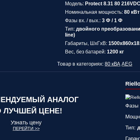
Модель:
Protect 8.31 80 216VD
Номинальная мощность:
80 кВт
Фазы вх. / вых.:
3 Ф / 1 Ф
Тип:
двойного преобразования
line)
Габариты, ШхГхВ:
1500х860х18
Вес, без батарей:
1200 кг
Товар в категориях:
80 кВА
AEG
Riell
ЕНДУЕМЫЙ АНАЛОГ
Фазы 
 ЛУЧШЕЙ ЦЕНЕ!
Мощн
Узнать цену
Тип:
д
ПЕРЕЙТИ >>
Гаран