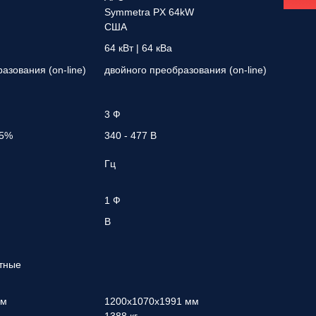
Symmetra PX 64kW
США
64 кВт | 64 кВа
азования (on-line)
двойного преобразования (on-line)
3 Ф
25%
340 - 477 В
Гц
1 Ф
В
тные
мм
1200x1070x1991 мм