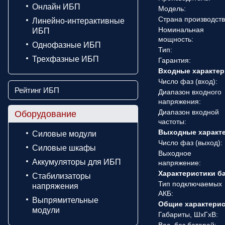
Онлайн ИБП
Модель:
Страна производств
Линейно-интерактивные
Номинальная
ИБП
мощность:
Однофазные ИБП
Тип:
Трехфазные ИБП
Гарантия:
Входные характер
Число фаз (вход):
Рейтинг ИБП
Диапазон входного
напряжения:
Диапазон входной
Оборудование
частоты:
Выходные характ
Силовые модули
Число фаз (выход):
Силовые шкафы
Выходное
Аккумуляторы для ИБП
напряжение:
Характеристики б
Стабилизаторы
Тип подключаемых
напряжения
АКБ:
Выпрямительные
Общие характери
модули
Габариты, ШхГхВ: