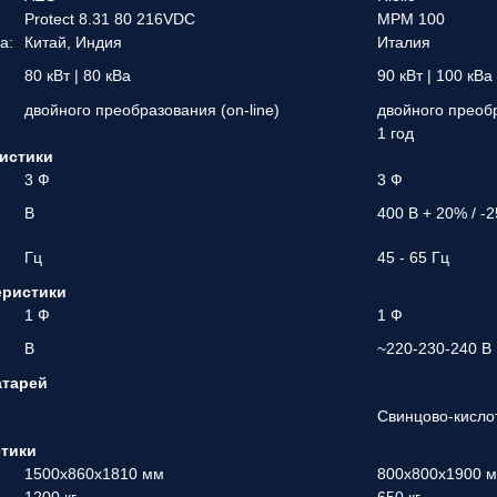
Protect 8.31 80 216VDC
MPM 100
а:
Китай, Индия
Италия
80 кВт | 80 кВа
90 кВт | 100 кВа
двойного преобразования (on-line)
двойного преобр
1 год
истики
3 Ф
3 Ф
В
400 В + 20% / -
Гц
45 - 65 Гц
еристики
1 Ф
1 Ф
В
~220-230-240 В
атарей
Свинцово-кисло
стики
1500х860х1810 мм
800х800х1900 