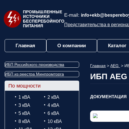
E-mail:
info+ekb@bespereboy
Представительства в региона
Главная
О компании
Каталог
ИБП Российского производства
Главная
>
AEG
>
ИБ
ИБП из реестра Минпромторга
ИБП AEG 
По мощности
ДОКУМЕНТАЦИЯ
1 кВА
2 кВА
3 кВА
4 кВА
5 кВА
6 кВА
8 кВА
10 кВА