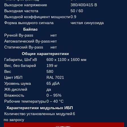
Выходное напряжение
380/400/415 В
Выходная частота
50 / 60
Выходной коэффициент мощности
0.9
Форма выходного сигнала
чистая синусоида
Байпас
Ручной By-pass
нет
Автоматический By-pass
нет
Статический By-pass
нет
Общие характеристики
Габариты, ШхГхВ
600 x 1100 x 1600 мм
Вес, без батарей
199 кг
Вес
580
Цвет ИБП
RAL 7021
Уровень шума
65 дБА
ЖК-дисплей
да
Влажность
0 – 95%
Рабочие температуры
0 – 40 °C
Характеристики модульных ИБП
Количество установленных модулей
6
по запросу