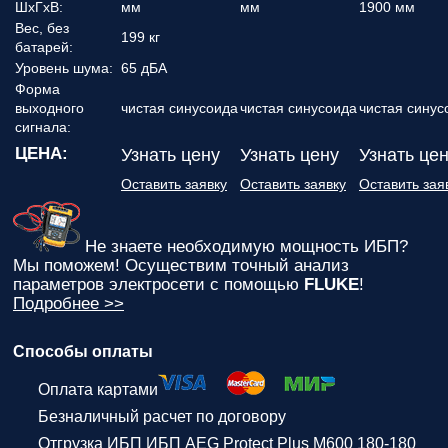
ШхГхВ:
мм
мм
1900 мм
Вес, без
199 кг
батарей:
Уровень шума:
65 дБА
Форма
выходного
чистая синусоида
чистая синусоида
чистая синус
сигнала:
ЦЕНА:
Узнать цену
Узнать цену
Узнать це
Оставить заявку
Оставить заявку
Оставить зая
Не знаете необходимую мощность ИБП?
Мы поможем! Осуществим точный анализ
параметров электросети с помощью
FLUKE
!
Подробнее >>
Способы оплаты
Оплата картами
Безналичный расчет по договору
Отгрузка ИБП ИБП AEG Protect Plus M600 180-180