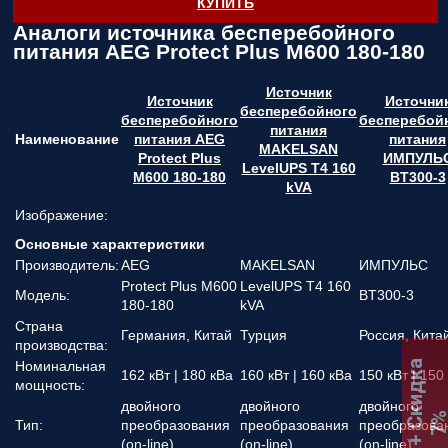
КУПИТЬ
Аналоги источника бесперебойного
питания AEG Protect Plus M600 180-180
Источник
Источник
Источни
бесперебойного
бесперебойного
бесперебой
питания
Наименование
питания AEG
питания
MAKELSAN
Protect Plus
ИМПУЛЬ
LevelUPS T4 160
M600 180-180
BT300-3
kVA
Изображение:
Основные характеристики
Производитель:
AEG
MAKELSAN
ИМПУЛЬС
Protect Plus M600
LevelUPS T4 160
Модель:
BT300-3
180-180
kVA
Страна
Германия, Китай
Турция
Россия, Кита
производства:
Номинальная
:
К
П
+
С
к
и
д
к
а
7
162 кВт | 180 кВа
160 кВт | 160 кВа
150 кВт | 150
мощность:
двойного
двойного
двойного
Тип:
преобразования
преобразования
преобразова
(on-line)
(on-line)
(on-line)