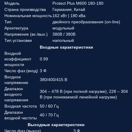
Модель
Protect Plus M600 180-180
Страна производства
Германия, Китай
Номинальная мощность
162 кВт | 180 кВа
Тип
двойного преобразования (on-line)
Архитектура
модульный
Напряжение (вx./вых.)
380В / 380В
Тип установки
напольный
Входные характеристики
Входной
коэффициент
0.99
мощности
Число фаз (вход)
3 Ф
Входное
380/400/415 В
напряжение
Диапазон
304 – 478 В (при полной нагрузке); 228 – 304
входного
В (при понижаемой линейной нагрузке)
напряжения
Входная частота
50 / 60 Гц
Диапазон
40 / 70 Гц
входной частоты
Выходные характеристики
Число фаз (выход)
3 Ф