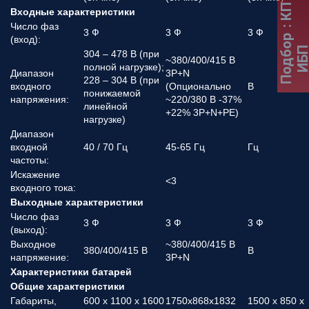
Входные характеристики
Число фаз
3 Ф
3 Ф
3 Ф
Подбор
(вход):
ИБ
304 – 478 В (при
~380/400/415 В
полной нагрузке);
Диапазон
3P+N
228 – 304 В (при
входного
(Опционально
В
понижаемой
напряжения:
~220/380 В -37%
линейной
+22% 3P+N+PE)
нагрузке)
Диапазон
входной
40 / 70 Гц
45-65 Гц
Гц
частоты:
Искажение
<3
входного тока:
Выходные характеристики
Число фаз
3 Ф
3 Ф
3 Ф
(выход):
Выходное
~380/400/415 В
380/400/415 В
В
напряжение:
3P+N
Характеристики батарей
Общие характеристики
Габариты,
600 x 1100 x 1600
1750x868x1832
1500 x 850 x