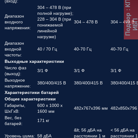
(вход):
304 – 478 В (при
полной нагрузке);
Подбор
Диапазон
228 – 304 В (при
ИБ
входного
304 – 478 В
304 – 478 В
понижаемой
напряжения:
линейной
нагрузке)
Диапазон
входной
40 / 70 Гц
40-70 Гц
40-70 Гц
частоты:
Выходные характеристики
Число фаз
3/1 Ф
3/1 Ф
3/1 Ф
(выход):
Выходное
380/400/415 В
380/400/415 В
380/400/415 
напряжение:
Характеристики батарей
Общие характеристики
Габариты,
600 x 1000 x
482х767х396 мм
482х850х796
ШхГхВ:
1600 мм
Вес, без
171 кг
батарей:
&lt; 56 дБА на
< 56 дБА на
Уровень шума:
58 дБА
расстоянии 1 м
расстоянии 1