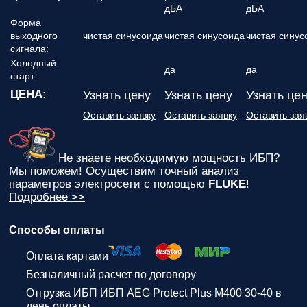
дБА
дБА
Форма
выходного
чистая синусоида
чистая синусоида
чистая синус
сигнала:
Холодный
да
да
старт:
ЦЕНА:
Узнать цену
Узнать цену
Узнать це
Оставить заявку
Оставить заявку
Оставить зая
Не знаете необходимую мощность ИБП?
Мы поможем! Осуществим точный анализ
параметров электросети с помощью
FLUKE
!
Подробнее >>
Способы оплаты
Оплата картами
Безналичный расчет по договору
Отгрузка ИБП ИБП AEG Protect Plus M400 30-40 в
день оплаты