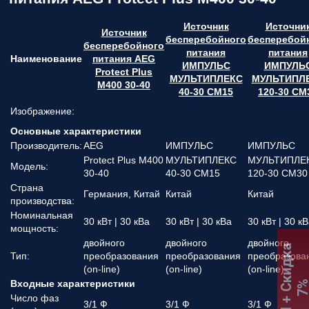
Источник
Источни
Источник
бесперебойного
бесперебой
бесперебойного
питания
питания
Наименование
питания AEG
ИМПУЛЬС
ИМПУЛЬ
Protect Plus
МУЛЬТИПЛЕКС
МУЛЬТИПЛ
M400 30-40
40-30 СМ15
120-30 СМ
Изображение:
Основные характеристики
Производитель:
AEG
ИМПУЛЬС
ИМПУЛЬС
Protect Plus M400
МУЛЬТИПЛЕКС
МУЛЬТИПЛЕ
Модель:
30-40
40-30 СМ15
120-30 СМ30
Страна
Германия, Китай
Китай
Китай
производства:
Номинальная
30 кВт | 30 кВа
30 кВт | 30 кВа
30 кВт | 30 к
мощность:
двойного
двойного
двойного
:
К
П
+
С
к
и
д
к
а
7
Тип:
преобразования
преобразования
преобразова
(on-line)
(on-line)
(on-line)
Входные характеристики
Число фаз
3/1 Ф
3/1 Ф
3/1 Ф