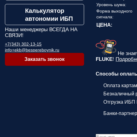
Уровень шума:
Калькулятор
Форма выходного
сигнала:
автономии ИБП
ЦЕНА:
Наши менеджеры
ВСЕГДА НА
СВЯЗИ!
+7(343) 302-13-15
info+ekb@bespereboynik.ru
Не зна
FLUKE
!
Подробн
Заказать звонок
Способы оплат
Оплата карта
Безналичный р
Отгрузка ИБП 
Банки-партне