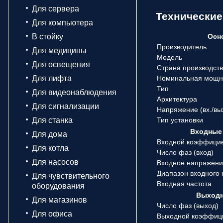
Для сервера
Технические
Для компьютера
В стойку
Осн
Производитель
Для медицины
Модель
Для освещения
Страна производст
Для лифта
Номинальная мощн
Тип
Для видеонаблюдения
Архитектура
Для сигнализации
Напряжение (вx./вы
Для станка
Тип установки
Входные 
Для дома
Входной коэффици
Для котла
Число фаз (вход)
Для насосов
Входное напряжен
Диапазон входного
Для чувствительного
Входная частота
оборудования
Выходн
Для магазинов
Число фаз (выход)
Для офиса
Выходной коэффиц