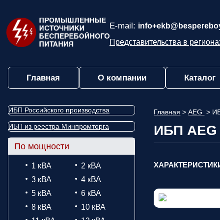
E-mail:
info+ekb@bespereboy
Представительства в региона
Главная
О компании
Каталог
ИБП Российского производства
Главная
>
AEG
>
ИБ
ИБП из реестра Минпромторга
ИБП AEG 
По мощности
ХАРАКТЕРИСТИК
1 кВА
2 кВА
3 кВА
4 кВА
5 кВА
6 кВА
8 кВА
10 кВА