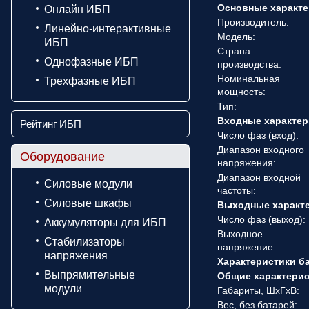
Основные характе
Онлайн ИБП
Производитель:
Линейно-интерактивные
Модель:
ИБП
Страна
Однофазные ИБП
производства:
Номинальная
Трехфазные ИБП
мощность:
Тип:
Входные характер
Рейтинг ИБП
Число фаз (вход):
Диапазон входного
Оборудование
напряжения:
Диапазон входной
Силовые модули
частоты:
Силовые шкафы
Выходные характ
Число фаз (выход):
Аккумуляторы для ИБП
Выходное
Стабилизаторы
напряжение:
напряжения
Характеристики б
Выпрямительные
Общие характери
модули
Габариты, ШхГхВ:
Вес, без батарей: