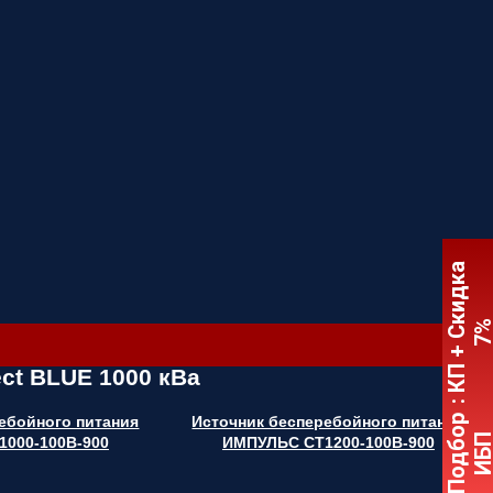
:
К
П
+
С
к
и
д
к
а
7
ct BLUE 1000 кВа
Подбор
ебойного питания
Источник бесперебойного питания
ИБ
000-100В-900
ИМПУЛЬС СТ1200-100В-900