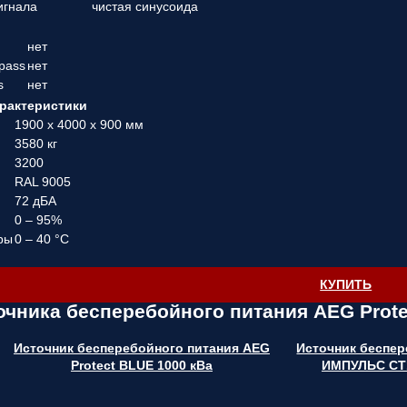
игнала
чистая синусоида
нет
pass
нет
s
нет
рактеристики
1900 x 4000 x 900 мм
3580 кг
3200
RAL 9005
72 дБА
0 – 95%
ры
0 – 40 °C
КУПИТЬ
очника бесперебойного питания AEG Prote
Источник бесперебойного питания AEG
Источник беспер
Protect BLUE 1000 кВа
ИМПУЛЬС СТ1