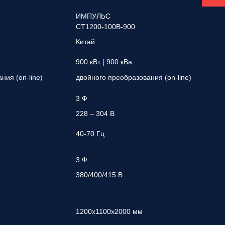
ИМПУЛЬС
СТ1200-100В-900
Китай
900 кВт | 900 кВа
ния (on-line)
двойного преобразования (on-line)
3 Ф
228 – 304 В
40-70 Гц
3 Ф
380/400/415 В
1200х1100х2000 мм