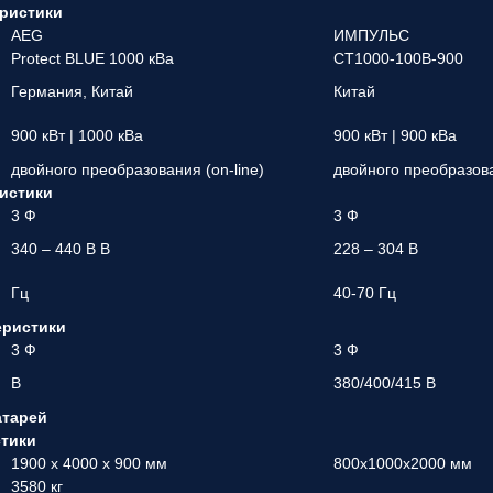
ристики
AEG
ИМПУЛЬС
Protect BLUE 1000 кВа
СТ1000-100В-900
Германия, Китай
Китай
900 кВт | 1000 кВа
900 кВт | 900 кВа
двойного преобразования (on-line)
двойного преобразова
истики
3 Ф
3 Ф
340 – 440 B В
228 – 304 В
Гц
40-70 Гц
еристики
3 Ф
3 Ф
В
380/400/415 В
атарей
стики
1900 x 4000 x 900 мм
800x1000x2000 мм
3580 кг