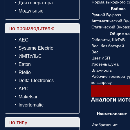
Форма выходного с
Для генератора
Байпас
Модульные
Ручной By-pass
Автоматический By-
Статический By-pas
По производителю
Общие ха
AEG
Габариты, ШхГхВ
Вес, без батарей
Systeme Electric
Вес
ИМПУЛЬС
Цвет ИБП
Eaton
Уровень шума
Влажность
Riello
Рабочие температу
Delta Electronics
по запросу
APC
Makelsan
Аналоги ист
Invertomatic
Наименование
По типу
Изображение: