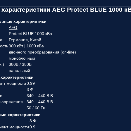
 характеристики AEG Protect BLUE 1000 к
овные характеристики
AEG
Protect BLUE 1000 кВа
ва
Германия, Китай
ость
900 кВт | 1000 кВа
двойного преобразования (on-line)
моноблочный
х.)
380В / 380В
напольный
характеристики
ент мощности
0.99
3 Ф
ие
340 – 440 B В
 напряжения
340 – 440 B В
50 / 60 Гц
ые характеристики
3 Ф
иент мощности
0.9