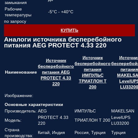
замыкания
Рабочие
-5°C - +40°C
температуры
по запросу
КУПИТЬ
Аналоги источника бесперебойного
питания AEG PROTECT 4.33 220
Источник
Источни
Источник
бесперебойного
бесперебой
бесперебойного
питания
питания
Наименование
питания AEG
ИМПУЛЬС
MAKELS
PROTECT 4.33
ТРИАТЛОН Т
LevelUP
220
200
LU3320
Изображение:
Основные характеристики
Производитель:
AEG
ИМПУЛЬС
MAKELSAN
PROTECT 4.33
LevelUPS
Модель:
ТРИАТЛОН Т 200
220
LU33200
Страна
Китай, Индия
Россия, Турция
Турция
производства: