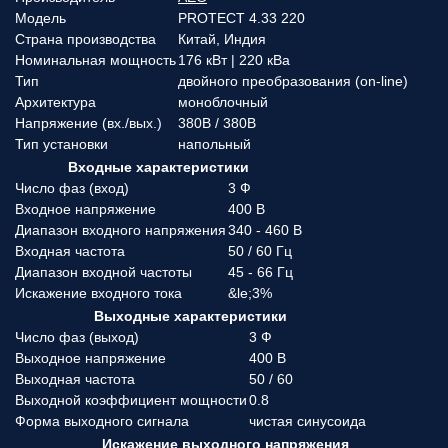
Модель
PROTECT 4.33 220
Страна производства
Китай, Индия
Номинальная мощность
176 кВт | 220 кВа
Тип
двойного преобразования (on-line)
Архитектура
моноблочный
Напряжение (вx./вых.)
380В / 380В
Тип установки
напольный
Входные характеристики
Число фаз (вход)
3 Ф
Входное напряжение
400 В
Диапазон входного напряжения
340 - 460 В
Входная частота
50 / 60 Гц
Диапазон входной частоты
45 - 66 Гц
Искажение входного тока
&le;3%
Выходные характеристики
Число фаз (выход)
3 Ф
Выходное напряжение
400 В
Выходная частота
50 / 60
Выходной коэффициент мощности
0.8
Форма выходного сигнала
чистая синусоида
Искажение выходного напряжения