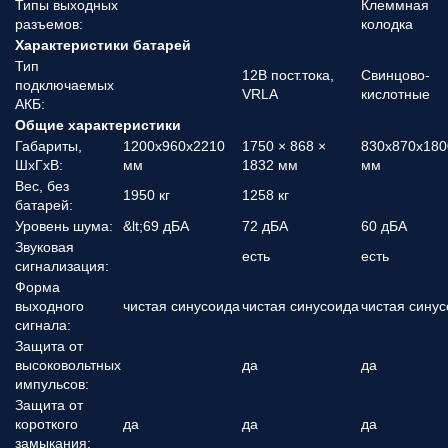
Типы выходных
Клеммная
разъемов:
колодка
Характеристики батарей
Тип
12В пост.тока,
Свинцово-
подключаемых
VRLA
кислотные
АКБ:
Общие характеристики
Габариты,
1200х960х2210
1750 × 868 ×
830x870x180
ШхГхВ:
мм
1832 мм
мм
Вес, без
1950 кг
1258 кг
батарей:
Уровень шума:
&lt;69 дБА
72 дБА
60 дБА
Звуковая
есть
есть
сигнализация:
Форма
выходного
чистая синусоида
чистая синусоида
чистая сину
сигнала:
Защита от
высоковольтных
да
да
импульсов:
Защита от
короткого
да
да
да
замыкания: