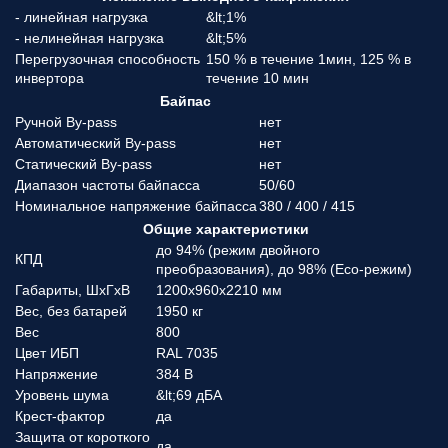
- линейная нагрузка
&lt;1%
- нелинейная нагрузка
&lt;5%
Перегрузочная способность
150 % в течение 1мин, 125 % в
инвертора
течение 10 мин
Байпас
Ручной By-pass
нет
Автоматический By-pass
нет
Статический By-pass
нет
Диапазон частоты байпасса
50/60
Номинальное напряжение байпасса
380 / 400 / 415
Общие характеристики
до 94% (режим двойного
КПД
преобразования), до 98% (Eco-режим)
Габариты, ШхГхВ
1200х960х2210 мм
Вес, без батарей
1950 кг
Вес
800
Цвет ИБП
RAL 7035
Напряжение
384 В
Уровень шума
&lt;69 дБА
Крест-фактор
да
Защита от короткого
да