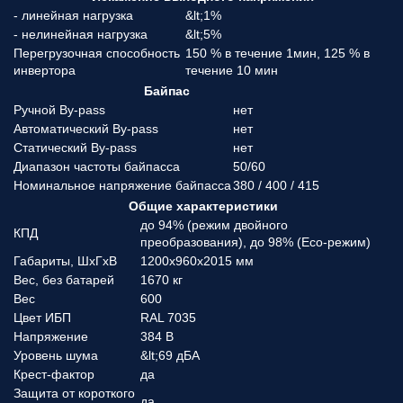
- линейная нагрузка
&lt;1%
- нелинейная нагрузка
&lt;5%
Перегрузочная способность
150 % в течение 1мин, 125 % в
инвертора
течение 10 мин
Байпас
Ручной By-pass
нет
Автоматический By-pass
нет
Статический By-pass
нет
Диапазон частоты байпасса
50/60
Номинальное напряжение байпасса
380 / 400 / 415
Общие характеристики
до 94% (режим двойного
КПД
преобразования), до 98% (Eco-режим)
Габариты, ШхГхВ
1200х960х2015 мм
Вес, без батарей
1670 кг
Вес
600
Цвет ИБП
RAL 7035
Напряжение
384 В
Уровень шума
&lt;69 дБА
Крест-фактор
да
Защита от короткого
да