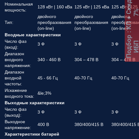
:
К
П
+
С
к
и
д
к
а
7
Номинальная
128 кВт | 160 кВа
125 кВт | 125 кВа
125 кВт | 125
мощность:
двойного
двойного
двойного
Тип:
преобразования
преобразования
преобразова
(on-line)
(on-line)
(on-line)
Входные характеристики
Подбор
Число фаз
ИБ
3 Ф
3 Ф
3 Ф
(вход):
Диапазон
входного
340 - 460 В
304 – 478 В
304 – 478 В
напряжения:
Диапазон
входной
45 - 66 Гц
40-70 Гц
40-70 Гц
частоты:
Искажение
&le;3%
входного тока:
Выходные характеристики
Число фаз
3 Ф
3 Ф
3 Ф
(выход):
Выходное
400 В
380/400/415 В
380/400/415 
напряжение:
Характеристики батарей