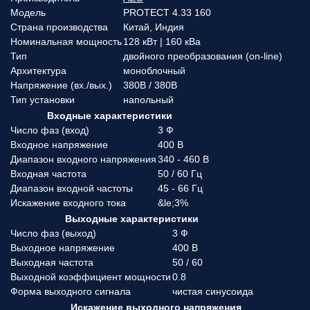
Модель
PROTECT 4.33 160
Страна производства
Китай, Индия
Номинальная мощность
128 кВт | 160 кВа
Тип
двойного преобразования (on-line)
Архитектура
моноблочный
Напряжение (вx./вых.)
380В / 380В
Тип установки
напольный
Входные характеристики
Число фаз (вход)
3 Ф
Входное напряжение
400 В
Диапазон входного напряжения
340 - 460 В
Входная частота
50 / 60 Гц
Диапазон входной частоты
45 - 66 Гц
Искажение входного тока
&le;3%
Выходные характеристики
Число фаз (выход)
3 Ф
Выходное напряжение
400 В
Выходная частота
50 / 60
Выходной коэффициент мощности
0.8
Форма выходного сигнала
чистая синусоида
Искажение выходного напряжения