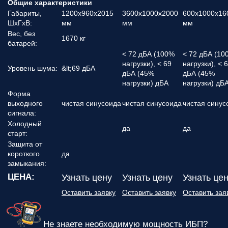
Общие характеристики
Габариты,
1200х960х2015
3600х1000х2000
600х1000х16
ШхГхВ:
мм
мм
мм
Вес, без
1670 кг
батарей:
< 72 дБА (100%
< 72 дБА (10
нагрузки), < 69
нагрузки), < 
Уровень шума:
&lt;69 дБА
дБА (45%
дБА (45%
нагрузки) дБА
нагрузки) дБ
Форма
выходного
чистая синусоида
чистая синусоида
чистая синус
сигнала:
Холодный
да
да
старт:
Защита от
короткого
да
замыкания:
ЦЕНА:
Узнать цену
Узнать цену
Узнать це
Оставить заявку
Оставить заявку
Оставить зая
Не знаете необходимую мощность ИБП?