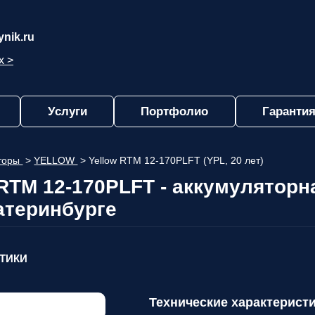
nik.ru
х >
Услуги
Портфолио
Гарантия
яторы
>
YELLOW
>
Yellow RTM 12-170PLFT (YPL, 20 лет)
TM 12-170PLFT - аккумуляторн
атеринбурге
СТИКИ
Технические характеристи