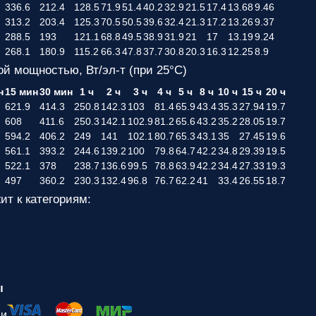
336.6
212.4
128.5
71.9
51.4
40.2
32.9
21.5
17.4
13.68
9.46
313.2
203.4
125.3
70.5
50.5
39.6
32.4
21.3
17.2
13.26
9.37
288.5
193
121.1
68.8
49.5
38.9
31.9
21
17
13.19
9.24
268.1
180.9
115.2
66.3
47.8
37.7
30.8
20.3
16.3
12.25
8.9
ой мощностью, Вт/эл-т (при 25°С)
н
15 мин
30 мин
1 ч
2 ч
3 ч
4 ч
5 ч
8 ч
10 ч
15 ч
20 ч
621.9
414.3
250.8
142.3
103
81.4
65.9
43.4
35.3
27.94
19.7
608
411.6
250.3
142.1
102.9
81.2
65.6
43.2
35.2
28.05
19.7
594.2
406.2
249
141
102.1
80.7
65.3
43.1
35
27.45
19.6
561.1
393.2
244.6
139.2
100
79.8
64.7
42.2
34.8
29.39
19.5
522.1
378
238.7
136.6
99.5
78.8
63.9
42.2
34.4
27.33
19.3
497
360.2
230.3
132.4
96.8
76.7
62.2
41
33.4
26.55
18.7
ит к категориям:
ы
ми