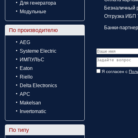
Для генератора
Безналичный р
Модульные
Отгрузка ИБП 
Банки-партне
По производителю
AEG
Systeme Electric
ИМПУЛЬС
Eaton
Я согласен с
Пол
Riello
Delta Electronics
APC
Makelsan
Invertomatic
По типу