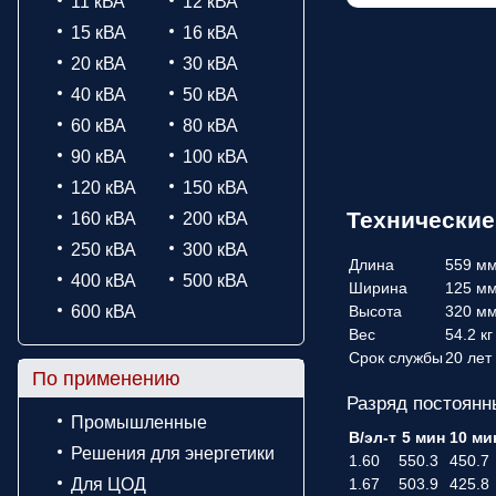
11 кВА
12 кВА
15 кВА
16 кВА
20 кВА
30 кВА
40 кВА
50 кВА
60 кВА
80 кВА
90 кВА
100 кВА
120 кВА
150 кВА
Технические
160 кВА
200 кВА
250 кВА
300 кВА
Длина
559 м
400 кВА
500 кВА
Ширина
125 м
600 кВА
Высота
320 м
Вес
54.2 кг
Срок службы
20 лет
По применению
Разряд постоянн
Промышленные
В/эл-т
5 мин
10 ми
Решения для энергетики
1.60
550.3
450.7
Для ЦОД
1.67
503.9
425.8