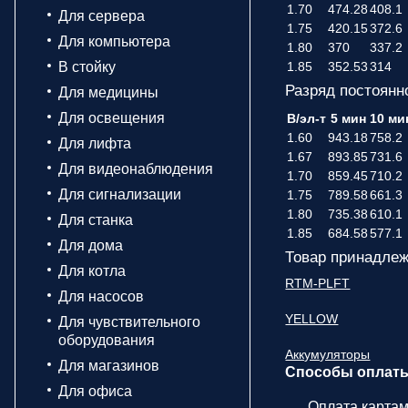
1.70
474.28
408.1
Для сервера
1.75
420.15
372.6
Для компьютера
1.80
370
337.2
В стойку
1.85
352.53
314
Разряд постоянн
Для медицины
Для освещения
В/эл-т
5 мин
10 ми
1.60
943.18
758.2
Для лифта
1.67
893.85
731.6
Для видеонаблюдения
1.70
859.45
710.2
Для сигнализации
1.75
789.58
661.3
1.80
735.38
610.1
Для станка
1.85
684.58
577.1
Для дома
Товар принадлеж
Для котла
RTM-PLFT
Для насосов
YELLOW
Для чувствительного
оборудования
Аккумуляторы
Для магазинов
Способы оплат
Для офиса
Оплата карта