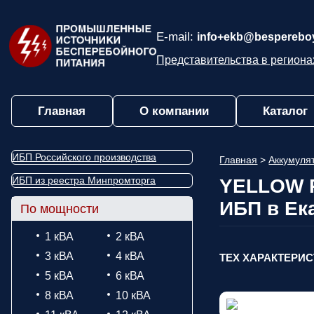
E-mail:
info+ekb@bespereboy
Представительства в региона
Главная
О компании
Каталог
ИБП Российского производства
Главная
>
Аккумул
ИБП из реестра Минпромторга
YELLOW R
ИБП в Ек
По мощности
1 кВА
2 кВА
3 кВА
4 кВА
ТЕХ ХАРАКТЕРИ
5 кВА
6 кВА
8 кВА
10 кВА