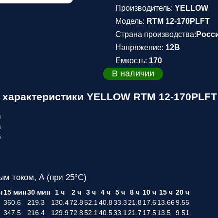
Производитель:
YELLOW
Модель:
RTM 12-170PLFT
Страна производства:
Росс
Напряжение:
12В
Емкость:
170
В наличии
 характеристики YELLOW RTM 12-170PLFT
м
м
м
ым током, А (при 25°С)
н
15 мин
30 мин
1 ч
2 ч
3 ч
4 ч
5 ч
8 ч
10 ч
15 ч
20 ч
360.6
219.3
130.4
72.8
52.1
40.8
33.3
21.8
17.6
13.66
9.55
347.5
216.4
129.9
72.8
52.1
40.5
33.1
21.7
17.5
13.5
9.51