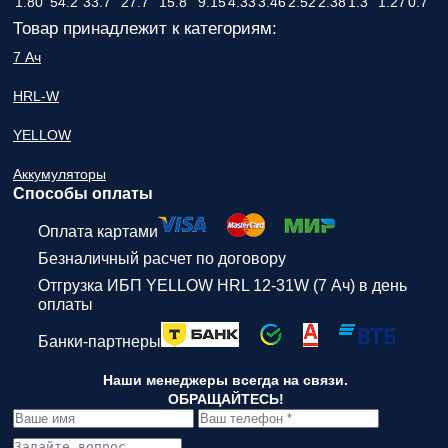
1.80
54.2
33.7
27.7
15.8
9.15
4.33
3.46
2.52
2.38
1.3
1.27
0.7
Товар принадлежит к категориям:
7 Ач
HRL-W
YELLOW
Аккумуляторы
Способы оплаты
Оплата картами
Безналичный расчет по договору
Отгрузка ИБП YELLOW HRL 12-31W (7 Ач) в день
оплаты
Банки-партнеры
Наши менеджеры всегда на связи.
ОБРАЩАЙТЕСЬ!