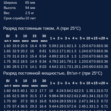
Ширина
65 мм
Высота
94 мм
Вес
2.5 кг
Срок службы
10 лет
Разряд постоянным током, А (при 25°С)
В/
5
10
15
30
1 ч
2 ч
3 ч
4 ч
5 ч
10 ч
15 ч
20 ч
эл-т
мин
мин
мин
мин
1.60
33.9
20.8
16.4
8.99
5.09
2.16
1.82
1.3
1.25
0.67
0.65
0.36
1.65
32.9
20.2
16
8.81
5.01
2.17
1.81
1.3
1.24
0.67
0.65
0.36
1.70
31.6
19.3
15.4
8.54
4.89
2.18
1.8
1.3
1.23
0.67
0.66
0.36
1.75
30.2
18.5
14.9
8.34
4.79
2.18
1.79
1.3
1.23
0.67
0.65
0.36
1.80
28.5
17.5
14.1
8.03
4.64
2.15
1.73
1.25
1.19
0.65
0.63
0.35
Разряд постоянной мощностью, Вт/эл-т (при 25°С)
В/
5
10
15
30
1 ч
2 ч
3 ч
4 ч
5 ч
10 ч
15 ч
20 ч
эл-т
мин
мин
мин
мин
1.60
64.5
40.1
32.3
17.7
10
4.24
3.64
2.62
2.5
1.35
1.31
0.72
1.65
62.5
38.9
31.5
17.4
9.88
4.38
3.62
2.61
2.48
1.34
1.31
0.72
1.70
60
37.3
30.3
16.8
9.63
4.28
3.59
2.6
2.47
1.34
1.3
0.72
1.75
57.4
36.5
29.3
16.4
9.44
4.29
3.57
2.6
2.45
1.33
1.3
0.71