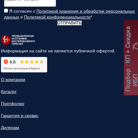
Я согласен с
Политикой хранения и обработки персональных
данных
и
Политикой конфиденциальности
*
ОТПРАВИТЬ
:
К
П
+
С
к
и
д
к
а
7
Информация на сайте не является публичной офертой.
Подбор
ИБ
О компании
Каталог
Портфолио
Гарантия и сервис
Дилерам