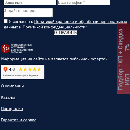
Я согласен с
Политикой хранения и обработки персональных
данных
и
Политикой конфиденциальности
*
:
К
П
+
С
к
и
д
к
а
7
ОТПРАВИТЬ
Информация на сайте не является публичной офертой.
Подбор
ИБ
О компании
Каталог
Портфолио
Гарантия и сервис