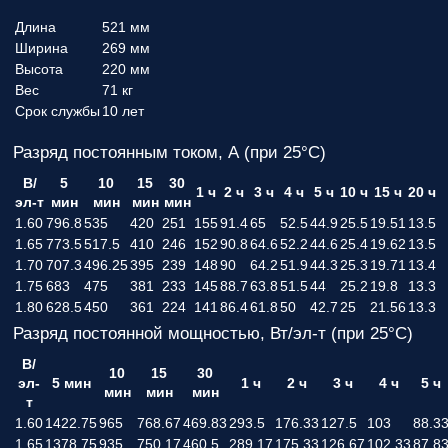
Длина
521 мм
Ширина
269 мм
Высота
220 мм
Вес
71 кг
Срок службы
10 лет
Разряд постоянным током, А (при 25°С)
В/
5
10
15
30
1 ч
2 ч
3 ч
4 ч
5 ч
10 ч
15 ч
20 ч
эл-т
мин
мин
мин
мин
1.60
796.8
535
420
251
155
91.4
65
52.5
44.9
25.5
19.51
13.5
1.65
773.5
517.5
410
246
152
90.8
64.6
52.2
44.6
25.4
19.62
13.5
1.70
707.3
496.25
395
239
148
90
64.2
51.9
44.3
25.3
19.71
13.4
1.75
683
475
381
233
145
88.7
63.8
51.5
44
25.2
19.8
13.3
1.80
628.5
450
361
224
141
86.4
61.8
50
42.7
25
21.56
13.3
Разряд постоянной мощностью, Вт/эл-т (при 25°С)
В/
10
15
30
эл-
5 мин
1 ч
2 ч
3 ч
4 ч
5 ч
мин
мин
мин
т
1.60
1422.75
965
768.67
469.83
293.5
176.33
127.5
103
88.3
1.65
1378.75
935
750.17
460.5
289.17
175.33
126.67
102.33
87.8