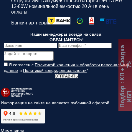
Отгрузка ИБП Аккумуляторная батарея DELTA HR
12-80W номинальной емкостью 20 Ач в день
оплаты
Банки-партнеры
Наши менеджеры всегда на связи.
ОБРАЩАЙТЕСЬ!
:
К
П
+
С
к
и
д
к
а
7
Я согласен с
Политикой хранения и обработки персональных
данных
и
Политикой конфиденциальности
*
ОТПРАВИТЬ
Подбор
ИБ
Информация на сайте не является публичной офертой.
О компании