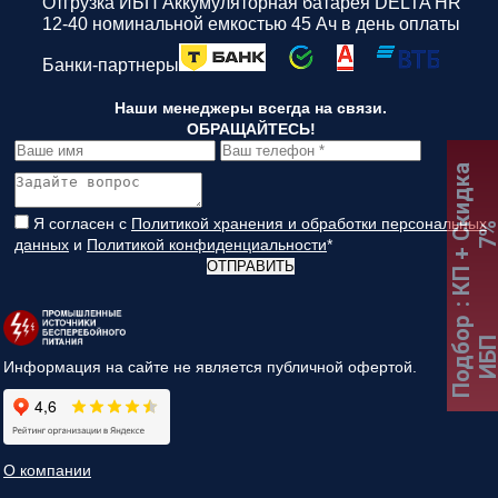
Отгрузка ИБП Аккумуляторная батарея DELTA HR
12-40 номинальной емкостью 45 Ач в день оплаты
Банки-партнеры
Наши менеджеры всегда на связи.
ОБРАЩАЙТЕСЬ!
:
К
П
+
С
к
и
д
к
а
7
Я согласен с
Политикой хранения и обработки персональных
данных
и
Политикой конфиденциальности
*
ОТПРАВИТЬ
Подбор
ИБ
Информация на сайте не является публичной офертой.
О компании