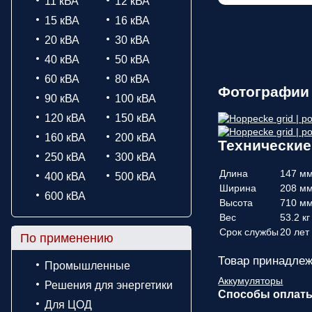
11 кВА
12 кВА
15 кВА
16 кВА
20 кВА
30 кВА
40 кВА
50 кВА
60 кВА
80 кВА
Фотографии 
90 кВА
100 кВА
120 кВА
150 кВА
160 кВА
200 кВА
Технические 
250 кВА
300 кВА
Длина
147 м
400 кВА
500 кВА
Ширина
208 м
600 кВА
Высота
710 м
Вес
53.2 кг
Срок службы
20 лет
По применению
Товар принадлеж
Промышленные
Аккумуляторы
Решения для энергетики
Способы оплат
Для ЦОД