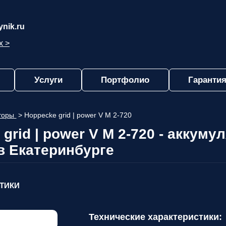
nik.ru
х >
Услуги
Портфолио
Гарантия
яторы
>
Hoppecke grid | power V M 2-720
grid | power V M 2-720 - аккуму
в Екатеринбурге
СТИКИ
Технические характеристики: