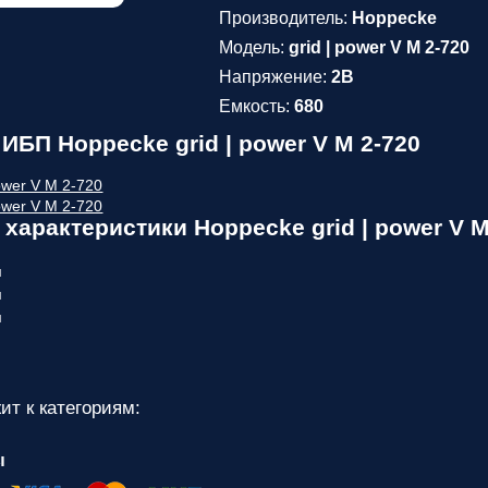
Производитель:
Hoppecke
Модель:
grid | power V M 2-720
Напряжение:
2В
Емкость:
680
ИБП Hoppecke grid | power V M 2-720
характеристики Hoppecke grid | power V M
м
м
м
ит к категориям:
ы