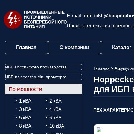
E-mail:
info+ekb@bespereboy
Представительства в региона
Главная
О компании
Каталог
ИБП Российского производства
Главная
>
Аккумул
ИБП из реестра Минпромторга
Hoppecke 
для ИБП 
По мощности
1 кВА
2 кВА
3 кВА
4 кВА
ТЕХ ХАРАКТЕРИ
5 кВА
6 кВА
8 кВА
10 кВА