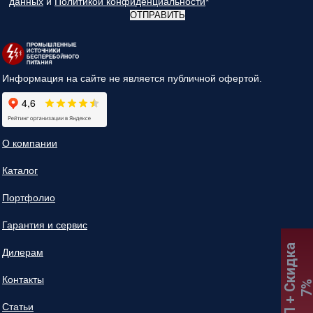
данных
и
Политикой конфиденциальности
*
ОТПРАВИТЬ
Информация на сайте не является публичной офертой.
О компании
Каталог
Портфолио
Гарантия и сервис
:
К
П
+
С
к
и
д
к
а
7
Дилерам
Контакты
Статьи