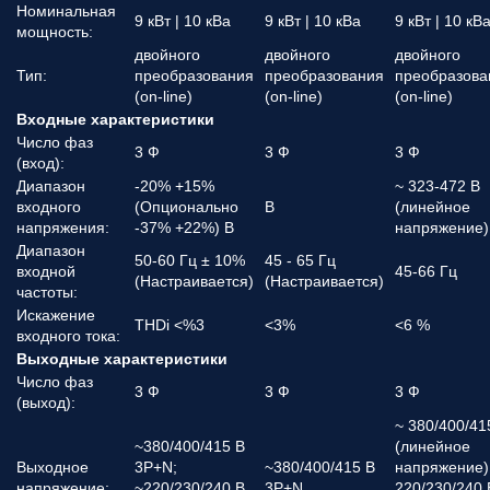
Номинальная
9 кВт | 10 кВа
9 кВт | 10 кВа
9 кВт | 10 кВ
мощность:
двойного
двойного
двойного
Тип:
преобразования
преобразования
преобразова
(on-line)
(on-line)
(on-line)
Входные характеристики
Число фаз
3 Ф
3 Ф
3 Ф
(вход):
Диапазон
-20% +15%
~ 323-472 В
входного
(Опционально
В
(линейное
напряжения:
-37% +22%) В
напряжение)
Диапазон
50-60 Гц ± 10%
45 - 65 Гц
входной
45-66 Гц
(Настраивается)
(Настраивается)
частоты:
Искажение
THDi <%3
<3%
<6 %
входного тока:
Выходные характеристики
Число фаз
3 Ф
3 Ф
3 Ф
(выход):
~ 380/400/41
~380/400/415 В
(линейное
Выходное
3P+N;
~380/400/415 В
напряжение) 
напряжение:
~220/230/240 В
3P+N
220/230/240 