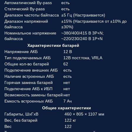
Автоматический By-pass
есть
Статический By-pass
есть
Диапазон частоты байпасса
±5 Гц (Настраивается)
Диапазон напряжений
±15% (Настраивается от ±10% до
байпасса
±30%)
Номинальное напряжение
~380/400/415 В 3P+N;
байпасса
~220/230/240 В 1P+N
Характеристики батарей
Напряжение АКБ
12 В
Тип подключаемых АКБ
12В пост.тока, VRLA
Общее кол-во батарей
62
Подключение внешних АКБ
есть
Наличие встроенных АКБ
есть
Горячая замена батарей
нет
Подключение АКБ к ИБП
нет
Возможность замены батарей
нет
Емкость встроенных АКБ
7 Ач
Общие характеристики
Габариты, ШхГхВ
460 × 805 × 1107 мм
Вес, без батарей
122 кг
Вес
122