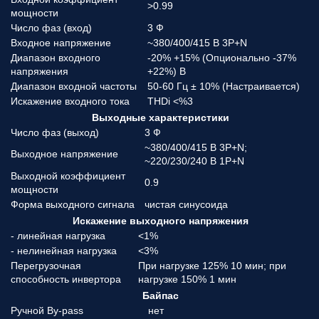
>0.99
мощности
Число фаз (вход)
3 Ф
Входное напряжение
~380/400/415 В 3P+N
Диапазон входного
-20% +15% (Опционально -37%
напряжения
+22%) В
Диапазон входной частоты
50-60 Гц ± 10% (Настраивается)
Искажение входного тока
THDi <%3
Выходные характеристики
Число фаз (выход)
3 Ф
~380/400/415 В 3P+N;
Выходное напряжение
~220/230/240 В 1P+N
Выходной коэффициент
0.9
мощности
Форма выходного сигнала
чистая синусоида
Искажение выходного напряжения
- линейная нагрузка
<1%
- нелинейная нагрузка
<3%
Перегрузочная
При нагрузке 125% 10 мин; при
способность инвертора
нагрузке 150% 1 мин
Байпас
Ручной By-pass
нет