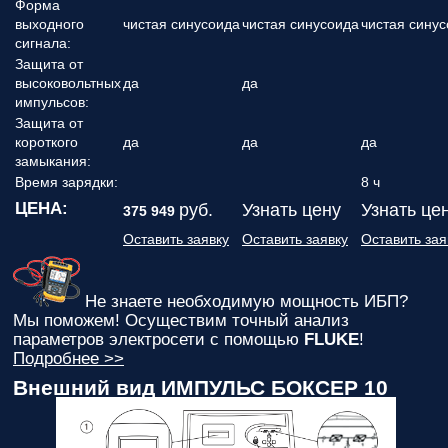
Форма
выходного
чистая синусоида
чистая синусоида
чистая сину
сигнала:
Защита от
высоковольтных
да
да
импульсов:
Защита от
короткого
да
да
да
замыкания:
Время зарядки:
8 ч
ЦЕНА:
руб.
Узнать цену
Узнать це
375 949
Оставить заявку
Оставить заявку
Оставить зая
Не знаете необходимую мощность ИБП?
Мы поможем! Осуществим точный анализ
параметров электросети с помощью
FLUKE
!
Подробнее >>
Внешний вид ИМПУЛЬС БОКСЕР 10