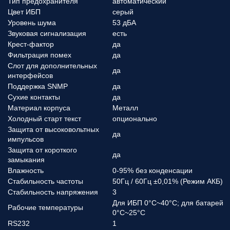
Тип предохранителя
автоматический
Цвет ИБП
серый
Уровень шума
53 дБА
Звуковая сигнализация
есть
Крест-фактор
да
Фильтрация помех
да
Слот для дополнительных
да
интерфейсов
Поддержка SNMP
да
Сухие контакты
да
Материал корпуса
Металл
Холодный старт текст
опционально
Защита от высоковольтных
да
импульсов
Защита от короткого
да
замыкания
Влажность
0-95% без конденсации
Стабильность частоты
50Гц / 60Гц ±0,01% (Режим АКБ)
Стабильность напряжения
3
Для ИБП 0°C~40°C; для батарей
Рабочие температуры
0°C~25°C
RS232
1