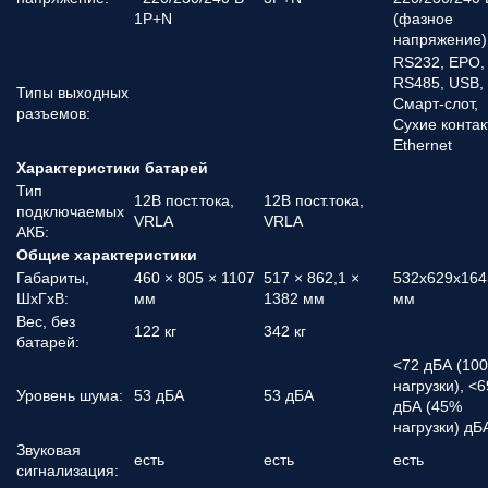
1P+N
(фазное
напряжение)
RS232, EPO,
RS485, USB,
Типы выходных
Смарт-слот,
разъемов:
Сухие контак
Ethernet
Характеристики батарей
Тип
12В пост.тока,
12В пост.тока,
подключаемых
VRLA
VRLA
АКБ:
Общие характеристики
Габариты,
460 × 805 × 1107
517 × 862,1 ×
532х629х164
ШхГхВ:
мм
1382 мм
мм
Вес, без
122 кг
342 кг
батарей:
<72 дБА (10
нагрузки), <6
Уровень шума:
53 дБА
53 дБА
дБА (45%
нагрузки) дБ
Звуковая
есть
есть
есть
сигнализация: