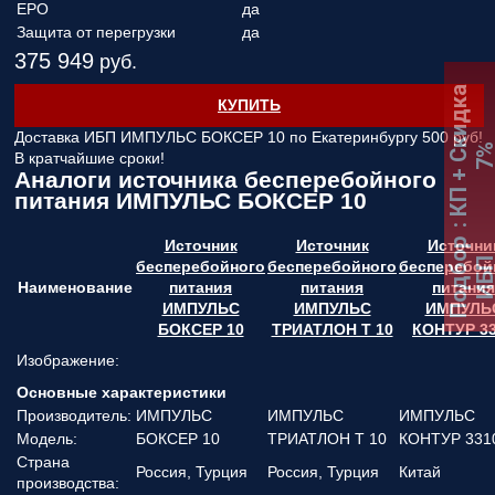
EPO
да
Защита от перегрузки
да
375 949
руб.
:
К
П
+
С
к
и
д
к
а
7
КУПИТЬ
Доставка ИБП ИМПУЛЬС БОКСЕР 10 по Екатеринбургу
500 руб!
В кратчайшие сроки!
Аналоги источника бесперебойного
питания ИМПУЛЬС БОКСЕР 10
Источник
Источник
Источни
Подбор
ИБ
бесперебойного
бесперебойного
бесперебой
Наименование
питания
питания
питания
ИМПУЛЬС
ИМПУЛЬС
ИМПУЛЬ
БОКСЕР 10
ТРИАТЛОН Т 10
КОНТУР 3
Изображение:
Основные характеристики
Производитель:
ИМПУЛЬС
ИМПУЛЬС
ИМПУЛЬС
Модель:
БОКСЕР 10
ТРИАТЛОН Т 10
КОНТУР 331
Страна
Россия, Турция
Россия, Турция
Китай
производства: