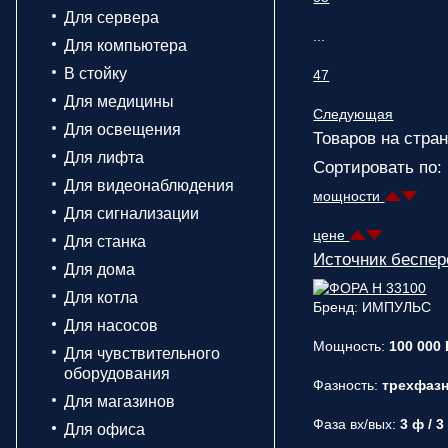
Для сервера
...
Для компьютера
В стойку
47
Для медицины
Следующая
Для освещения
Товаров на стран
Для лифта
Сортировать по:
Для видеонаблюдения
мощности
Для сигнализации
цене
Для станка
Источник беспе
Для дома
Для котла
Бренд: ИМПУЛЬС
Для насосов
Мощность:
100 000 
Для чувствительного
оборудования
Фазность:
трехфаз
Для магазинов
Фаза вх/вых:
3 ф / 3
Для офиса