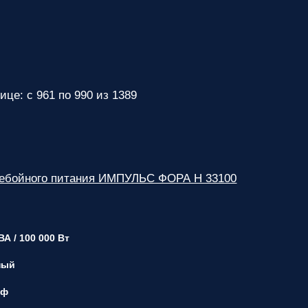
ответственным
за поставку!
Вопрос
1
из 6
Выберите
необходимое
количество
фаз:
ице: с 961 по 990 из 1389
Однофазные
(220В)
Трехфазные
(380В)
ребойного питания ИМПУЛЬС ФОРА Н 33100
Далее >>
<<
Назад
ВА / 100 000 Вт
ный
 ф