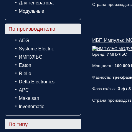
Для генератора
Страна производств
Модульные
По производителю
ИБП Импульс М
AEG
Systeme Electric
Бренд: ИМПУЛЬС
ИМПУЛЬС
Eaton
Мощность:
100 000 
Riello
Фазность:
трехфаз
Delta Electronics
Фаза вх/вых:
3 ф / 3
APC
Makelsan
Страна производств
Invertomatic
По типу