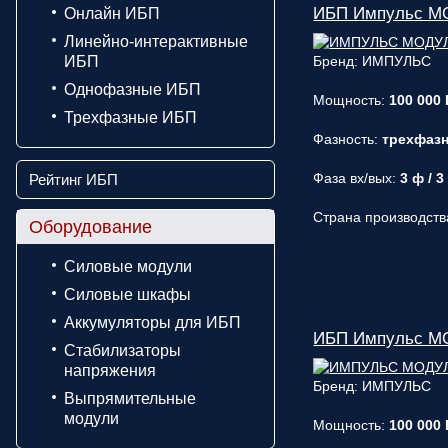
ИБП Импульс М
Онлайн ИБП
Линейно-интерактивные
ИБП
Бренд: ИМПУЛЬС
Однофазные ИБП
Мощность:
100 000 
Трехфазные ИБП
Фазность:
трехфаз
Фаза вх/вых:
3 ф / 3
Рейтинг ИБП
Страна производств
Оборудование
Силовые модули
Силовые шкафы
Аккумуляторы для ИБП
ИБП Импульс М
Стабилизаторы
напряжения
Бренд: ИМПУЛЬС
Выпрямительные
модули
Мощность:
100 000 