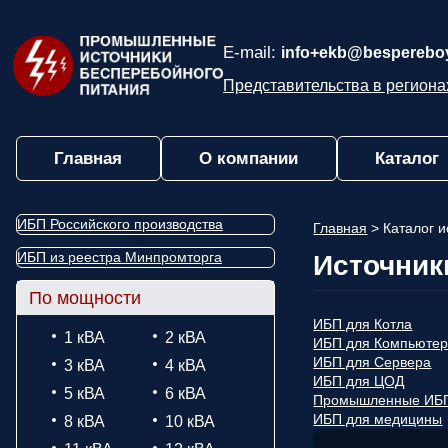
E-mail:
info+ekb@bespereboy
Представительства в региона
Главная
О компании
Каталог
ИБП Российского производства
Главная
>
Каталог 
ИБП из реестра Минпромторга
Источник
По мощности
ИБП для Котла
1 кВА
2 кВА
ИБП для Компьюте
ИБП для Сервера
3 кВА
4 кВА
ИБП для ЦОД
5 кВА
6 кВА
Промышленные ИБ
ИБП для медицины
8 кВА
10 кВА