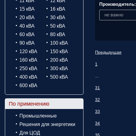
11 кВА
12 кВА
Производитель
15 кВА
16 кВА
не важно
20 кВА
30 кВА
40 кВА
50 кВА
60 кВА
80 кВА
90 кВА
100 кВА
120 кВА
150 кВА
Предыдущая
160 кВА
200 кВА
1
250 кВА
300 кВА
...
400 кВА
500 кВА
600 кВА
31
32
По применению
33
Промышленные
34
Решения для энергетики
Для ЦОД
35