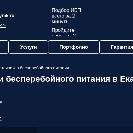
Подбор ИБП
nik.ru
всего за 2
минуты!
х >
Пройдите
опрос за 2
минуты
Услуги
Портфолио
Гарантия
и узнайте,
какой ИБП
подходит
именно вам!
источников бесперебойного питания
Пройдите
и бесперебойного питания в Ек
опрос и вы
получите:
Список
рекомендованных
ра
ИБП
с
ценами,
учитывая
П
только
важные для