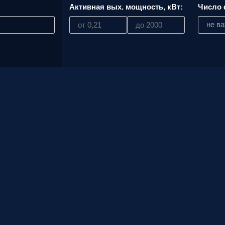
вас
:
Активная вых. мощность, кВт:
Число 
параметры!
не в
Персональную
скидку до
7%
!
Подробный
расчет
стоимости
монтажных
работ и
расходных
материалов!
Контакты
вашего
персонального
менеджера,
который
ответит на
любой
вопрос и
будет