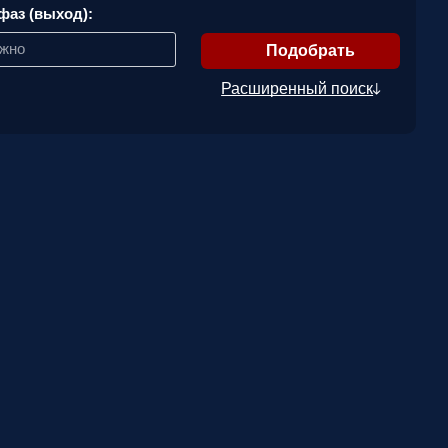
фаз (выход):
ажно
Расширенный поиск