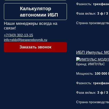
Фазность:
трехфаз
Калькулятор
Фаза вх/вых:
3 ф / 3
автономии ИБП
Страна производств
Наши менеджеры
всегда на
связи!
+7(343) 302-13-15
info+ekb@bespereboynik.ru
Заказать звонок
ИБП Импульс МО
Бренд: ИМПУЛЬС
Мощность:
100 000 
Фазность:
трехфаз
Фаза вх/вых:
3 ф / 3
Страна производств