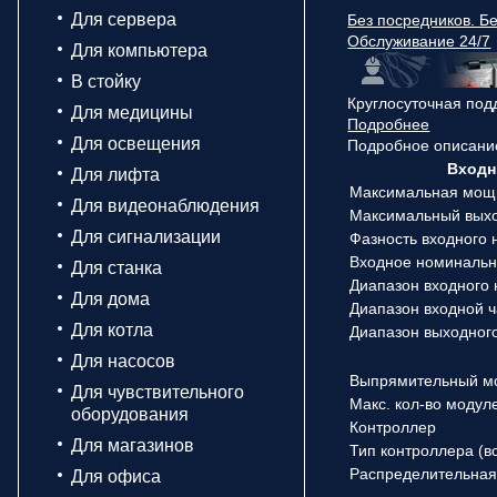
Для сервера
Без посредников. Бе
Обслуживание 24/7
Для компьютера
В стойку
Круглосуточная под
Для медицины
Подробнее
Для освещения
Подробное описани
Входн
Для лифта
Максимальная мощн
Для видеонаблюдения
Максимальный выход
Для сигнализации
Фазность входного
Входное номиналь
Для станка
Диапазон входного
Для дома
Диапазон входной 
Для котла
Диапазон выходног
Для насосов
Выпрямительный м
Для чувствительного
Макс. кол-во модул
оборудования
Контроллер
Для магазинов
Тип контроллера (
Распределительная
Для офиса