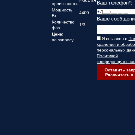
Россия
Ваш телефон
*
:
производства
Мощность,
4400
Вт
Ваше сообщени
Количество
1/3
фаз
Цена:
Я согласен с
По
по запросу
хранения и обрабо
персональных дан
Политикой
конфиденциальнос
Оставить запр
Рассчитать с