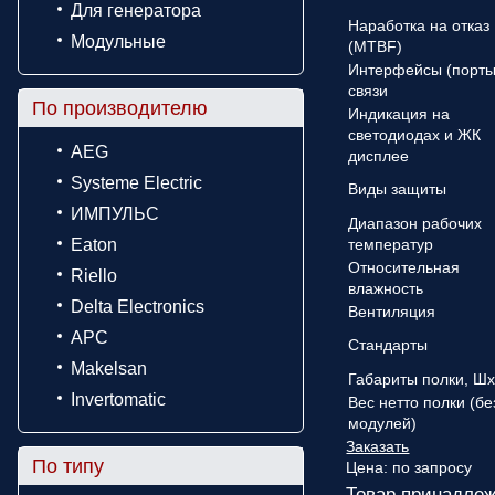
Для генератора
Наработка на отказ
Модульные
(MTBF)
Интерфейсы (порты
связи
По производителю
Индикация на
светодиодах и ЖК
AEG
дисплее
Systeme Electric
Виды защиты
ИМПУЛЬС
Диапазон рабочих
Eaton
температур
Относительная
Riello
влажность
Delta Electronics
Вентиляция
APC
Стандарты
Makelsan
Габариты полки, Ш
Invertomatic
Вес нетто полки (бе
модулей)
Заказать
По типу
Цена:
по запросу
Товар принадлеж