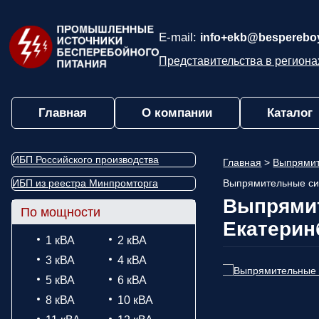
E-mail:
info+ekb@bespereboy
Представительства в региона
Главная
О компании
Каталог
ИБП Российского производства
Главная
>
Выпрямит
ИБП из реестра Минпромторга
Выпрямительные си
Выпрямит
По мощности
Екатерин
1 кВА
2 кВА
3 кВА
4 кВА
5 кВА
6 кВА
8 кВА
10 кВА