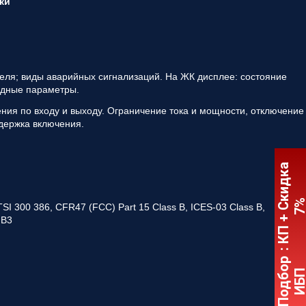
ки
теля; виды аварийных сигнализаций. На ЖК дисплее: состояние
одные параметры.
ения по входу и выходу. Ограничение тока и мощности, отключение
держка включения.
:
К
П
+
С
к
и
д
к
а
7
SI 300 386, CFR47 (FCC) Part 15 Class B, ICES-03 Class B,
 B3
Подбор
ИБ