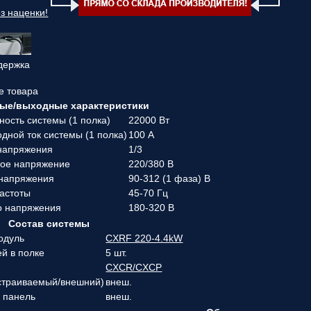
з наценки!
держка
е товара
ые/выходные характеристики
ость системы (1 полка)
22000 Вт
ной ток системы (1 полка)
100 А
 напряжения
1/3
ное напряжение
220/380 В
 напряжения
90-312 (1 фаза) В
частоты
45-70 Гц
о напряжения
180-320 В
Состав системы
одуль
CXRF 220-4.4kW
ей в полке
5 шт.
CXCR/CXCP
встраиваемый/внешний)
внеш.
 панель
внеш.