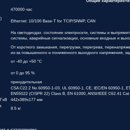
Общие характеристи
470000 час
)
Ethernet: 10/100 Base-T for TCIP/SNMP, CAN
На светодиодах: состояние электросети, системы и выпрями
системы, аварийные сигнализации, основные входные и вых
От короткого замыкания, перегрузки, перегрева, перенапряж
из-за повышенного и пониженного выходного напряжения, за
от -40 до +50 °С
от 0 до 95 %
принудительная
CSA C22.2 No 60950-1-03, UL 60950-1, CE, IEC/EN 60950-1, ET
EN55022 (CISPR 22) Class B, EN 61000, ANSI/IEEE C62.41 Cat
хГхВ
442х389х177 мм
з
8.5 кг
ит к категориям: