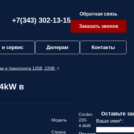
Обратная связь
+7(343) 302-13-15
Заказать звонок
 и сервис
Дилерам
Контакты
ки и транспорта 125В, 220В
>
4kW в
Оставьте за
Cordex
Модель
220-
Ваше имя
*
:
4.4kW
Страна