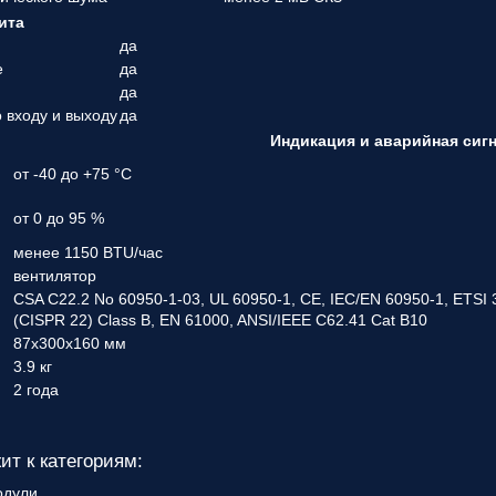
ита
да
е
да
да
 входу и выходу
да
Индикация и аварийная сиг
от -40 до +75 °С
от 0 до 95 %
менее 1150 BTU/час
вентилятор
CSA C22.2 No 60950-1-03, UL 60950-1, CE, IEC/EN 60950-1, ETSI 
(CISPR 22) Class B, EN 61000, ANSI/IEEE C62.41 Cat B10
87х300х160 мм
3.9 кг
2 года
ит к категориям:
одули