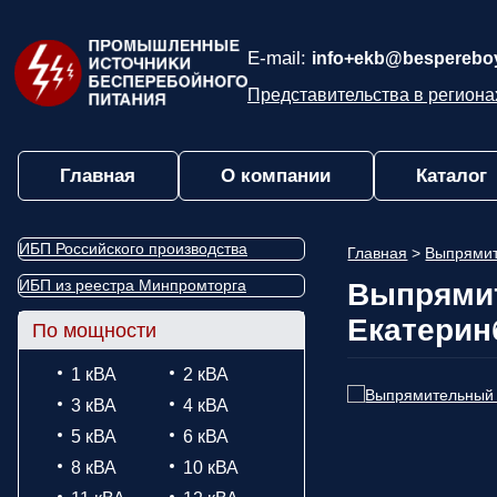
E-mail:
info+ekb@bespereboy
Представительства в региона
Главная
О компании
Каталог
ИБП Российского производства
Главная
>
Выпрямит
ИБП из реестра Минпромторга
Выпрямит
Екатерин
По мощности
1 кВА
2 кВА
3 кВА
4 кВА
5 кВА
6 кВА
8 кВА
10 кВА