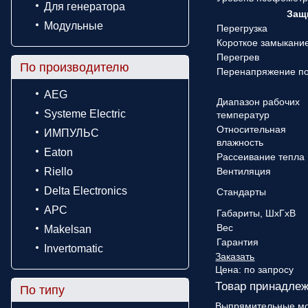
Для генератора
Защ
Модульные
Перегрузка
Короткое замыкани
Перегрев
По производителю
Перенапряжение по
AEG
Диапазон рабочих
Systeme Electric
температур
Относительная
ИМПУЛЬС
влажность
Eaton
Рассеивание тепла
Riello
Вентиляция
Delta Electronics
Стандарты
APC
Габариты, ШхГхВ
Вес
Makelsan
Гарантия
Invertomatic
Заказать
Цена:
по запросу
Товар принадлеж
По типу
Выпрямительные м