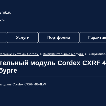
nik.ru
х >
Услуги
Портфолио
Гарантия
ельные системы Cordex
>
Выпрямительные модули
>
Выпрямите
ельный модуль Cordex CXRF 4
бурге