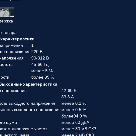
держка
е товара
характеристики
 напряжения
1
ное напряжение
220 В
 напряжения
90-312 В
частоты
45-66 Гц
менее 5 %
ости
более 99 %
Выходные характеристики
о напряжения
42-60 В
83.3 А
ость выходного напряжения
менее 0.1 %
льность выходного напряжения
менее 0.5 %
более94.9 %
ого шума
менее 60 дБА
роком диапазоне частот
менее 30 мВ СКЗ
ического шума
менее 2 мВ СКЗ