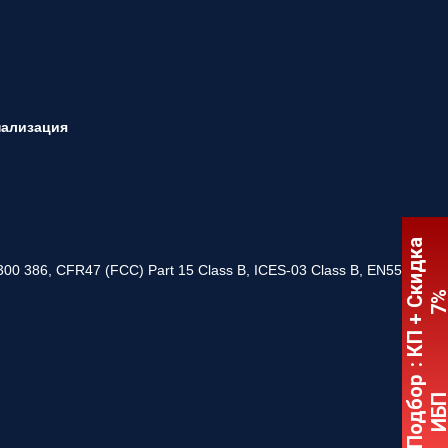
нализация
:
К
П
+
С
к
и
д
к
а
7
300 386, CFR47 (FCC) Part 15 Class B, ICES-03 Class B, EN55022
Подбор
ИБ