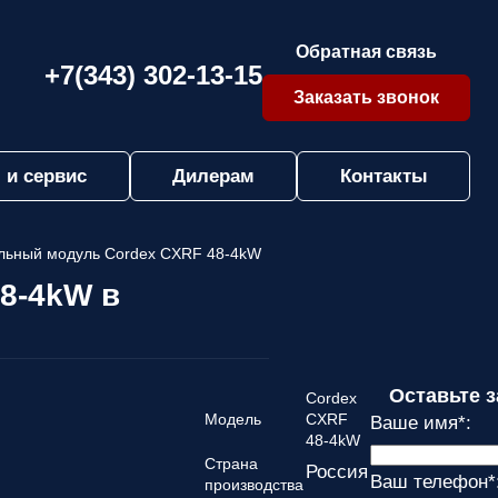
Обратная связь
+7(343) 302-13-15
Заказать звонок
 и сервис
Дилерам
Контакты
льный модуль Cordex CXRF 48-4kW
8-4kW в
Оставьте 
Cordex
Модель
CXRF
Ваше имя
*
:
48-4kW
Страна
Россия
Ваш телефон
*
производства