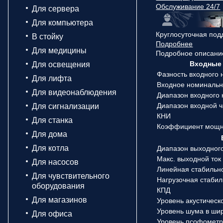
Обслуживание 24/7
Для сервера
Для компьютера
Круглосуточная под
В стойку
Подробнее
Для медицины
Подробное описани
Входные 
Для освещения
Фазность входного
Для лифта
Входное номиналь
Для видеонаблюдения
Диапазон входного
Диапазон входной 
Для сигнализации
КНИ
Для станка
Коэффициент мощн
Для дома
Для котла
Диапазон выходног
Макс. выходной ток
Для насосов
Линейная стабильн
Для чувствительного
Нагрузочная стаби
оборудования
КПД
Для магазинов
Уровень акустическ
Уровень шума в ши
Для офиса
Уровень псофометр