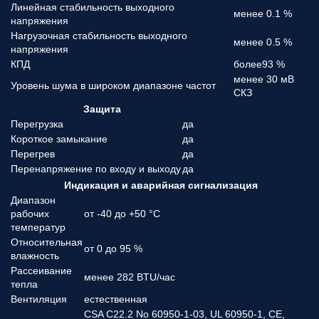
Линейная стабильность выходного
менее 0.1 %
напряжения
Нагрузочная стабильность выходного
менее 0.5 %
напряжения
КПД
более93 %
менее 30 мВ
Уровень шума в широком диапазоне частот
СКЗ
Защита
Перегрузка
да
Короткое замыкание
да
Перегрев
да
Перенапряжение по входу и выходу
да
Индикация и аварийная сигнализация
Диапазон
рабочих
от -40 до +50 °С
температур
Относительная
от 0 до 95 %
влажность
Рассеивание
менее 282 BTU/час
тепла
Вентиляция
естественная
CSA C22.2 No 60950-1-03, UL 60950-1, CE,