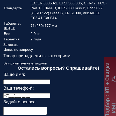
IEC/EN 60950-1, ETSI 300 386, CFR47 (FCC)
Стандарты
Part 15 Class B, ICES-03 Class B, EN55022
(CISPR 22) Class B, EN 61000, ANSI/IEEE
C62.41 Cat B14
Габариты,
71х250х177 мм
ШхГхВ
Вес
2.9 кг
Гарантия
2 года
Заказать
Цена:
по запросу
Товар принадлежит к категориям:
Выпрямительные модули
:
К
П
+
С
к
и
д
к
а
7
Остались вопросы? Спрашивайте!
Ваше имя:
Ваш телефон
*
:
Подбор
Задайте вопрос:
ИБ