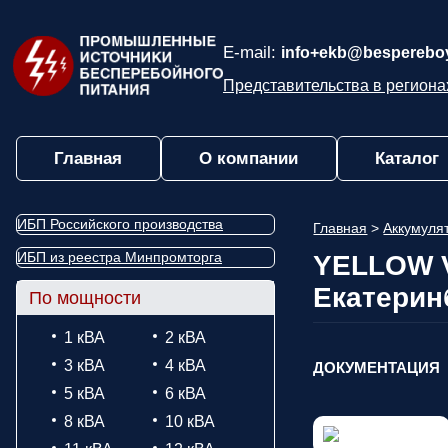
E-mail:
info+ekb@bespereboy
Представительства в региона
Главная
О компании
Каталог
ИБП Российского производства
Главная
>
Аккумул
ИБП из реестра Минпромторга
YELLOW V
Екатерин
По мощности
1 кВА
2 кВА
3 кВА
4 кВА
ДОКУМЕНТАЦИЯ
5 кВА
6 кВА
8 кВА
10 кВА