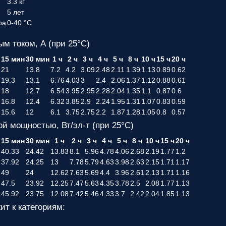
3.3 кг
5 лет
ра
0-40 °C
ым током, А (при 25°С)
н
15 мин
30 мин
1 ч
2 ч
3 ч
4 ч
5 ч
8 ч
10 ч
15 ч
20 ч
21
13.8
7.2
4.2
3.09
2.48
2.11
1.39
1.13
0.89
0.62
19.3
13.1
6.76
4.03
3
2.4
2.06
1.37
1.12
0.88
0.61
18
12.7
6.54
3.95
2.95
2.28
2.04
1.35
1.1
0.87
0.6
16.8
12.4
6.32
3.85
2.9
2.24
1.95
1.31
1.07
0.83
0.59
15.6
12
6.1
3.75
2.75
2.2
1.87
1.28
1.05
0.8
0.57
ой мощностью, Вт/эл-т (при 25°С)
н
15 мин
30 мин
1 ч
2 ч
3 ч
4 ч
5 ч
8 ч
10 ч
15 ч
20 ч
40.33
24.42
13.83
8.1
5.96
4.78
4.06
2.68
2.19
1.77
1.2
37.92
24.25
13
7.78
5.79
4.63
3.98
2.63
2.15
1.71
1.17
49
24
12.62
7.63
5.69
4.4
3.96
2.61
2.13
1.71
1.16
47.5
23.92
12.25
7.47
5.63
4.35
3.78
2.5
2.08
1.77
1.13
45.92
23.75
12.08
7.42
5.46
4.33
3.7
2.42
2.04
1.85
1.13
ит к категориям: