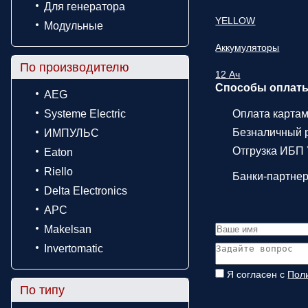
Для генератора
YELLOW
Модульные
Аккумуляторы
По производителю
12 Ач
Способы оплат
AEG
Systeme Electric
Оплата карта
Безналичный р
ИМПУЛЬС
Отгрузка ИБП 
Eaton
Riello
Банки-партне
Delta Electronics
APC
Makelsan
Invertomatic
Я согласен с
Пол
По типу