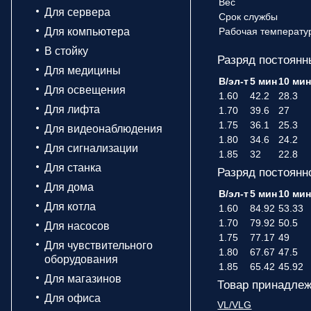
Вес
Для сервера
Срок службы
Для компьютера
Рабочая температу
В стойку
Разряд постоянн
Для медицины
В/эл-т
5 мин
10 ми
Для освещения
1.60
42.2
28.3
Для лифта
1.70
39.6
27
1.75
36.1
25.3
Для видеонаблюдения
1.80
34.6
24.2
Для сигнализации
1.85
32
22.8
Для станка
Разряд постоянн
Для дома
В/эл-т
5 мин
10 ми
Для котла
1.60
84.92
53.33
1.70
79.92
50.5
Для насосов
1.75
77.17
49
Для чувствительного
1.80
67.67
47.5
оборудования
1.85
65.42
45.92
Для магазинов
Товар принадлеж
Для офиса
VL/VLG