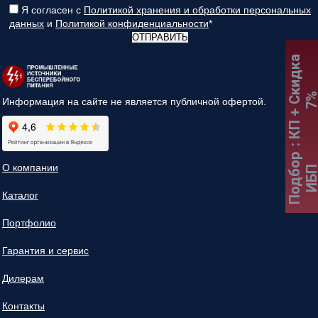
Я согласен с
Политикой хранения и обработки персональных
данных
и
Политикой конфиденциальности
*
ОТПРАВИТЬ
:
К
П
+
С
к
и
д
к
а
7
Информация на сайте не является публичной офертой.
Подбор
О компании
ИБ
Каталог
Портфолио
Гарантия и сервис
Дилерам
Контакты