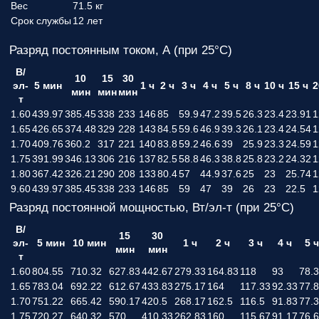
Вес
71.5 кг
Срок службы
12 лет
Разряд постоянным током, А (при 25°С)
В/
10
15
30
эл-
5 мин
1 ч
2 ч
3 ч
4 ч
5 ч
8 ч
10 ч
15 ч
2
мин
мин
мин
т
1.60
439.97
385.45
338
233
146
85
59.9
47.2
39.5
26.3
23.4
23.91
1
1.65
426.65
374.48
329
228
143
84.5
59.6
46.9
39.3
26.1
23.4
24.54
1
1.70
409.76
360.2
317
221
140
83.8
59.2
46.6
39
25.9
23.3
24.59
1
1.75
391.99
346.13
306
216
137
82.5
58.8
46.3
38.8
25.8
23.2
24.32
1
1.80
367.42
326.21
290
208
133
80.4
57
44.9
37.6
25
23
25.74
1
9.60
439.97
385.45
338
233
146
85
59
47
39
26
23
22.5
1
Разряд постоянной мощностью, Вт/эл-т (при 25°С)
В/
15
30
эл-
5 мин
10 мин
1 ч
2 ч
3 ч
4 ч
5 ч
мин
мин
т
1.60
804.55
710.32
627.83
442.67
279.33
164.83
118
93
78.
1.65
783.04
692.22
612.67
433.83
275.17
164
117.33
92.33
77.
1.70
751.22
665.42
590.17
420.5
268.17
162.5
116.5
91.83
77.
1.75
720.27
640.32
570
410.33
262.83
160
115.67
91.17
76.