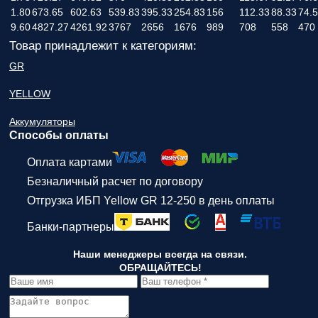
1.80
673.65
602.63
539.83
395.33
254.83
156
112.33
88.33
74.5
9.60
4827.27
4261.92
3767
2656
1676
989
708
558
470
Товар принадлежит к категориям:
GR
YELLOW
Аккумуляторы
Способы оплаты
Оплата картами
Безналичный расчет по договору
Отгрузка ИБП Yellow GR 12-250 в день оплаты
Банки-партнеры
Наши менеджеры всегда на связи.
ОБРАЩАЙТЕСЬ!