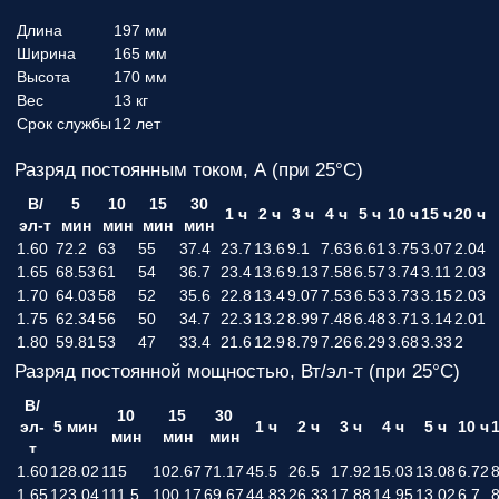
Длина
197 мм
Ширина
165 мм
Высота
170 мм
Вес
13 кг
Срок службы
12 лет
Разряд постоянным током, А (при 25°С)
В/
5
10
15
30
1 ч
2 ч
3 ч
4 ч
5 ч
10 ч
15 ч
20 ч
эл-т
мин
мин
мин
мин
1.60
72.2
63
55
37.4
23.7
13.6
9.1
7.63
6.61
3.75
3.07
2.04
1.65
68.53
61
54
36.7
23.4
13.6
9.13
7.58
6.57
3.74
3.11
2.03
1.70
64.03
58
52
35.6
22.8
13.4
9.07
7.53
6.53
3.73
3.15
2.03
1.75
62.34
56
50
34.7
22.3
13.2
8.99
7.48
6.48
3.71
3.14
2.01
1.80
59.81
53
47
33.4
21.6
12.9
8.79
7.26
6.29
3.68
3.33
2
Разряд постоянной мощностью, Вт/эл-т (при 25°С)
В/
10
15
30
эл-
5 мин
1 ч
2 ч
3 ч
4 ч
5 ч
10 ч
1
мин
мин
мин
т
1.60
128.02
115
102.67
71.17
45.5
26.5
17.92
15.03
13.08
6.72
8
1.65
123.04
111.5
100.17
69.67
44.83
26.33
17.88
14.95
13.02
6.7
8