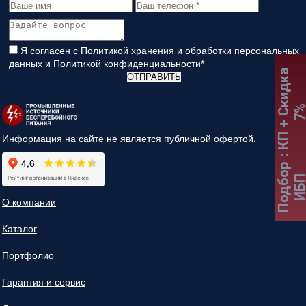
Я согласен с
Политикой хранения и обработки персональных
данных
и
Политикой конфиденциальности
*
:
К
П
+
С
к
и
д
к
а
7
ОТПРАВИТЬ
Информация на сайте не является публичной офертой.
Подбор
ИБ
О компании
Каталог
Портфолио
Гарантия и сервис