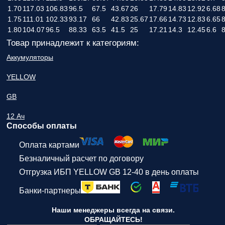
1.70
117.03
106.83
96.5
67.5
43.67
26
17.79
14.83
12.92
6.68
8
1.75
111.01
102.33
93.17
66
42.83
25.67
17.66
14.73
12.83
6.65
8
1.80
104.07
96.5
88.33
63.5
41.5
25
17.21
14.3
12.45
6.6
8
Товар принадлежит к категориям:
Аккумуляторы
YELLOW
GB
12 Ач
Способы оплаты
Оплата картами
Безналичный расчет по договору
Отгрузка ИБП YELLOW GB 12-40 в день оплаты
Банки-партнеры
Наши менеджеры всегда на связи.
ОБРАЩАЙТЕСЬ!