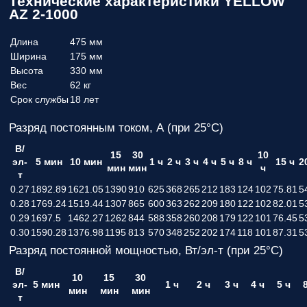
Технические характеристики YELLOW
AZ 2-1000
Длина
475 мм
Ширина
175 мм
Высота
330 мм
Вес
62 кг
Срок службы
18 лет
Разряд постоянным током, А (при 25°С)
В/
15
30
10
эл-
5 мин
10 мин
1 ч
2 ч
3 ч
4 ч
5 ч
8 ч
15 ч
2
мин
мин
ч
т
0.27
1892.89
1621.05
1390
910
625
368
265
212
183
124
102
75.81
5
0.28
1769.24
1519.44
1307
865
600
363
262
209
180
122
102
82.01
5
0.29
1697.5
1462.27
1262
844
588
358
260
208
179
122
101
76.45
5
0.30
1590.28
1376.98
1195
813
570
348
252
202
174
118
101
87.31
5
Разряд постоянной мощностью, Вт/эл-т (при 25°С)
В/
10
15
30
эл-
5 мин
1 ч
2 ч
3 ч
4 ч
5 ч
мин
мин
мин
т