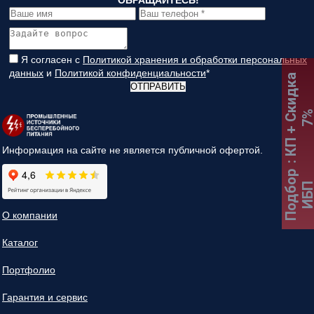
ОБРАЩАЙТЕСЬ!
Я согласен с
Политикой хранения и обработки персональных
данных
и
Политикой конфиденциальности
*
:
К
П
+
С
к
и
д
к
а
7
ОТПРАВИТЬ
Информация на сайте не является публичной офертой.
Подбор
ИБ
О компании
Каталог
Портфолио
Гарантия и сервис