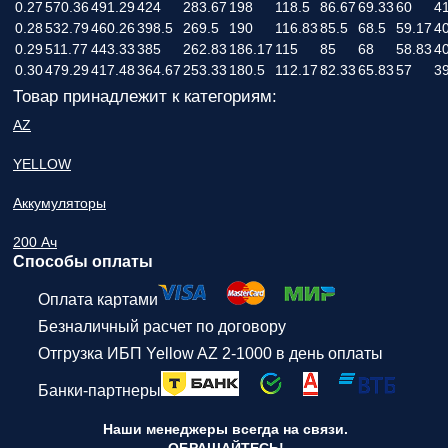
0.27
570.36
491.29
424
283.67
198
118.5
86.67
69.33
60
4
0.28
532.79
460.26
398.5
269.5
190
116.83
85.5
68.5
59.17
40
0.29
511.77
443.33
385
262.83
186.17
115
85
68
58.83
4
0.30
479.29
417.48
364.67
253.33
180.5
112.17
82.33
65.83
57
3
Товар принадлежит к категориям:
AZ
YELLOW
Аккумуляторы
200 Ач
Способы оплаты
Оплата картами
Безналичный расчет по договору
Отгрузка ИБП Yellow AZ 2-1000 в день оплаты
Банки-партнеры
Наши менеджеры всегда на связи.