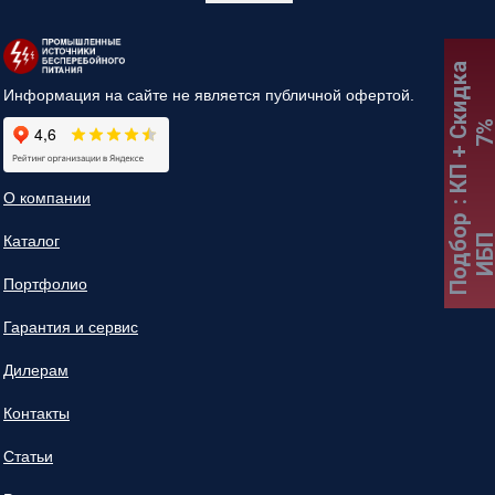
:
К
П
+
С
к
и
д
к
а
7
Информация на сайте не является публичной офертой.
О компании
Подбор
Каталог
ИБ
Портфолио
Гарантия и сервис
Дилерам
Контакты
Статьи