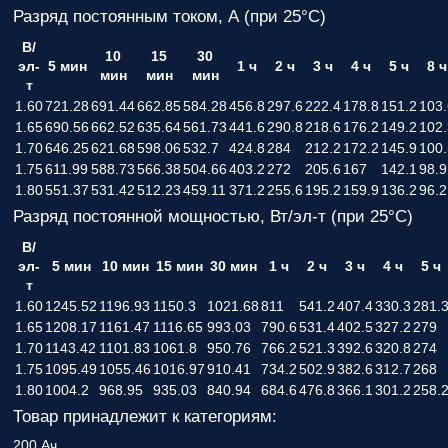
Разряд постоянным током, А (при 25°С)
В/
10
15
30
эл-
5 мин
1 ч
2 ч
3 ч
4 ч
5 ч
8 ч
мин
мин
мин
т
1.60
721.28
691.44
662.85
584.28
456.8
297.6
222.4
178.8
151.2
103.
1.65
690.56
662.52
635.64
561.73
441.6
290.8
218.6
176.2
149.2
102.
1.70
646.25
621.68
598.06
532.7
424.8
284
212.2
172.2
145.9
100.
1.75
611.99
588.73
566.38
504.66
403.2
272
205.6
167
142.1
98.9
1.80
551.37
531.42
512.23
459.11
371.2
255.6
195.2
159.9
136.2
96.2
Разряд постоянной мощностью, Вт/эл-т (при 25°С)
В/
эл-
5 мин
10 мин
15 мин
30 мин
1 ч
2 ч
3 ч
4 ч
5 ч
т
1.60
1245.52
1196.93
1150.3
1021.68
811
541.2
407.4
330.3
281.
1.65
1208.17
1161.47
1116.65
993.03
790.6
531.4
402.5
327.2
279
1.70
1143.42
1101.83
1061.8
950.76
766.2
521.3
392.6
320.8
274
1.75
1095.49
1055.46
1016.97
910.41
734.2
502.9
382.6
312.7
268
1.80
1004.2
968.95
935.03
840.94
684.6
476.8
366.1
301.2
258.
Товар принадлежит к категориям:
200 Ач