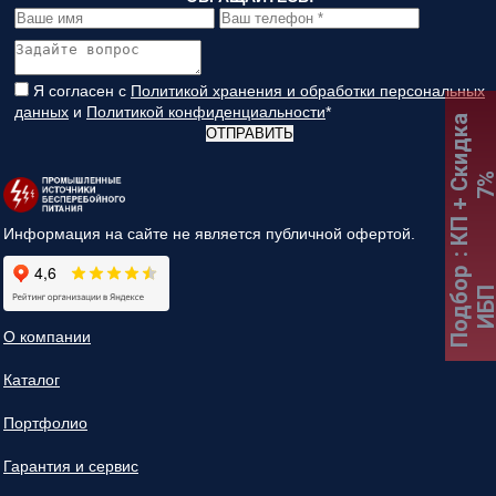
Я согласен с
Политикой хранения и обработки персональных
данных
и
Политикой конфиденциальности
*
:
К
П
+
С
к
и
д
к
а
7
ОТПРАВИТЬ
Информация на сайте не является публичной офертой.
Подбор
ИБ
О компании
Каталог
Портфолио
Гарантия и сервис