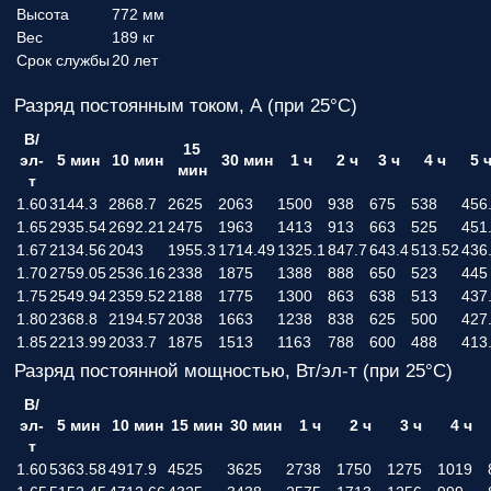
Высота
772 мм
Вес
189 кг
Срок службы
20 лет
Разряд постоянным током, А (при 25°С)
В/
15
эл-
5 мин
10 мин
30 мин
1 ч
2 ч
3 ч
4 ч
5 
мин
т
1.60
3144.3
2868.7
2625
2063
1500
938
675
538
456
1.65
2935.54
2692.21
2475
1963
1413
913
663
525
451
1.67
2134.56
2043
1955.3
1714.49
1325.1
847.7
643.4
513.52
436
1.70
2759.05
2536.16
2338
1875
1388
888
650
523
445
1.75
2549.94
2359.52
2188
1775
1300
863
638
513
437
1.80
2368.8
2194.57
2038
1663
1238
838
625
500
427
1.85
2213.99
2033.7
1875
1513
1163
788
600
488
413
Разряд постоянной мощностью, Вт/эл-т (при 25°С)
В/
эл-
5 мин
10 мин
15 мин
30 мин
1 ч
2 ч
3 ч
4 ч
т
1.60
5363.58
4917.9
4525
3625
2738
1750
1275
1019