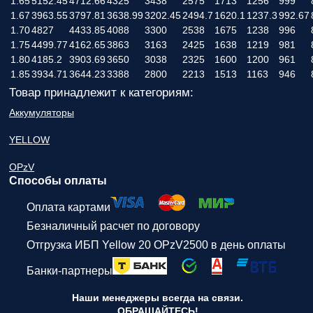
1.65
5152.45
4712.66
4325
3438
2575
1713
1256
999
1.67
3963.55
3797.81
3638.99
3202.45
2494.7
1620.1
1237.3
992.67
1.70
4827
4433.85
4088
3300
2538
1675
1238
996
1.75
4499.77
4162.65
3863
3163
2425
1638
1219
981
1.80
4185.2
3903.69
3650
3038
2325
1600
1200
961
1.85
3934.71
3644.23
3388
2800
2213
1513
1163
946
Товар принадлежит к категориям:
Аккумуляторы
YELLOW
OPzV
Способы оплаты
Оплата картами
Безналичный расчет по договору
Отгрузка ИБП Yellow 20 OPzV2500 в день оплаты
Банки-партнеры
Наши менеджеры всегда на связи.
ОБРАЩАЙТЕСЬ!