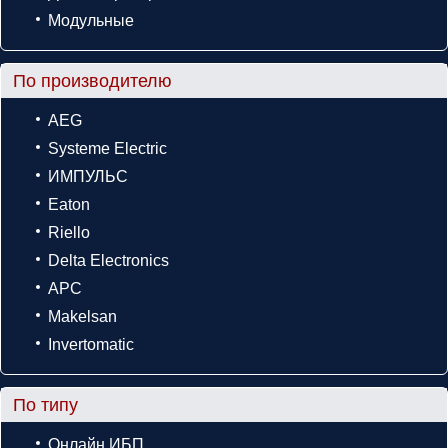
Модульные
По производителю
AEG
Systeme Electric
ИМПУЛЬС
Eaton
Riello
Delta Electronics
APC
Makelsan
Invertomatic
По типу
Онлайн ИБП