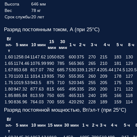
Высота
646 мм
Вес
78 кг
Срок службы
20 лет
Разряд постоянным током, А (при 25°С)
В/
15
30
эл-
5 мин
10 мин
1 ч
2 ч
3 ч
4 ч
5 ч
8 ч
мин
мин
т
1.60
1258.04
1147.62
1050
825
600
375
270
215
183
130
1.65
1174.46
1076.99
990
785
565
365
265
210
181
129
1.67
853.68
817.07
782
685.7
530
339.1
257.4
205.44
174.5
120.5
1.70
1103.11
1014.13
935
750
555
355
260
209
178
127
1.75
1019.53
943.5
875
710
520
345
255
205
175
125
1.80
947.32
877.63
815
665
495
335
250
200
171
122
1.85
885.84
813.59
750
605
465
315
240
195
166
118
1.90
836.96
764.03
700
555
420
292
228
189
159
114
Разряд постоянной мощностью, Вт/эл-т (при 25°С)
В/
эл-
5 мин
10 мин
15 мин
30 мин
1 ч
2 ч
3 ч
4 ч
5 ч
т