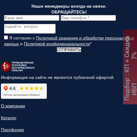
Наши менеджеры всегда на связи.
ОБРАЩАЙТЕСЬ!
Я согласен с
Политикой хранения и обработки персональных
:
К
П
+
С
к
и
д
к
а
7
данных
и
Политикой конфиденциальности
*
ОТПРАВИТЬ
Информация на сайте не является публичной офертой.
Подбор
ИБ
О компании
Каталог
Портфолио