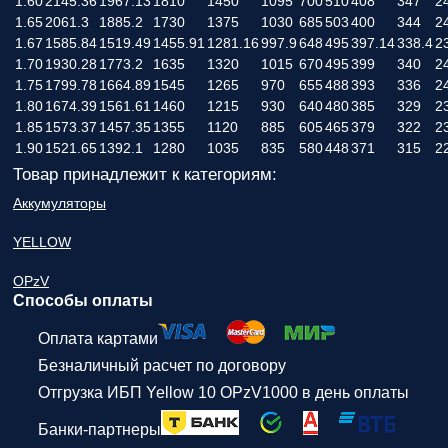
1.60
2145.36
1967.13
1810
1450
1095
700
510
408
347
2
1.65
2061.3
1885.2
1730
1375
1030
685
503
400
344
2
1.67
1585.84
1519.49
1455.91
1281.16
997.9
648
495
397.14
338.4
2
1.70
1930.28
1773.2
1635
1320
1015
670
495
399
340
2
1.75
1799.78
1664.89
1545
1265
970
655
488
393
336
2
1.80
1674.39
1561.61
1460
1215
930
640
480
385
329
2
1.85
1573.37
1457.35
1355
1120
885
605
465
379
322
2
1.90
1521.65
1392.1
1280
1035
835
580
448
371
315
2
Товар принадлежит к категориям:
Аккумуляторы
YELLOW
OPzV
Способы оплаты
Оплата картами
Безналичный расчет по договору
Отгрузка ИБП Yellow 10 OPzV1000 в день оплаты
Банки-партнеры