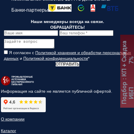
Банки-партнеры
Наши менеджеры всегда на связи.
ОБРАЩАЙТЕСЬ!
:
К
П
+
С
к
и
д
к
а
7
Я согласен с
Политикой хранения и обработки персональных
данных
и
Политикой конфиденциальности
*
ОТПРАВИТЬ
Подбор
ИБ
Информация на сайте не является публичной офертой.
О компании
Каталог